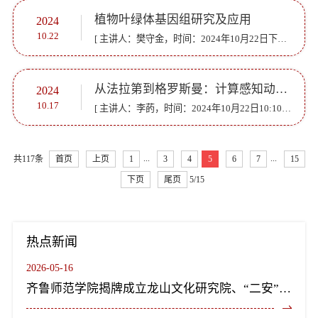
植物叶绿体基因组研究及应用
2024
10.22
[ 主讲人：樊守金，时间：2024年10月22日下午15：00—18：00]
从法拉第到格罗斯曼：计算感知动态宇宙
2024
10.17
[ 主讲人：李菂，时间：2024年10月22日10:10-11:00]
...
...
共117条
首页
上页
1
3
4
5
6
7
15
下页
尾页
5/15
热点新闻
2026-05-16
齐鲁师范学院揭牌成立龙山文化研究院、“二安”文化研究院