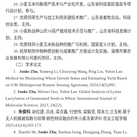
26. 小麦玉米均衡增产技术与产业化开发，山东省科技富民强县专项
行动计划，参与。
27. 优质饲草生产与加工利用关键技术推广，山东省畜牧总站，科技
创业类，主持。
28. 小麦新品种山农18高产栽培技术示范与推广，山东省科技发展计
划，主持。
29. 优质特异小麦玉米新品种的推广与利用，国家星火计划，主持。
30. 抗旱耐热作物种质创新与成果推广方案设计及实施，淄博齐粟农
业发展有限公司委托项目，主持。
（二）学术论文
1.
Junke Zhu
, Yumeng Li, Chunying Wang, Ping Liu, Yubin Lan.
Method for Monitoring Wheat Growth Status and Estimating Yield Based
on UAV Multispectral Remote Sensing.
Agronomy
, 2024,14(5),991.
2.
Junke Zhu
, Weiwei Guo, Yubin Lan. Global Analysis of Lysine
Lactylation of Germinated Seeds in Wheat. International Journal of
Molecular Sciences. 2023, 24(22).
3.
朱俊科
, 赵红建, 吕垚, 梁贞鑫, 付誉伟, 梁毅竞, 常永兰,兰玉彬.基于
无人机植被指数与纹理-颜色特征融合的冬小麦冻害评价.农业工程学报.
2025,41(14),165-173.
4. Xiaofei He,
Junke Zhu
, Xuehua Gong, Dongqing Zhang, Yuan Li,