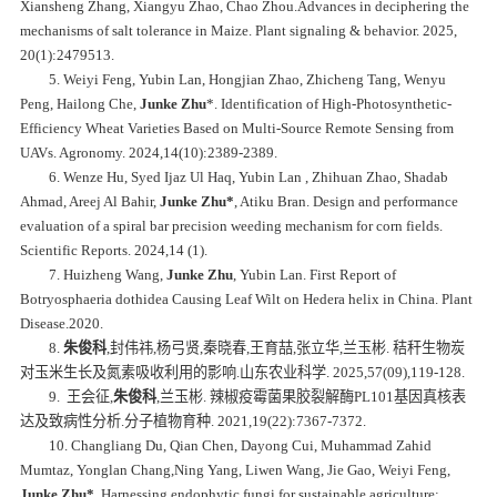
Xiansheng Zhang, Xiangyu Zhao, Chao Zhou.Advances in deciphering the
mechanisms of salt tolerance in Maize.
Plant signaling & behavior
. 2025,
20(1):2479513.
5. Weiyi Feng, Yubin Lan, Hongjian Zhao, Zhicheng Tang, Wenyu
Peng, Hailong Che,
Junke Zhu
*. Identification of High-Photosynthetic-
Efficiency Wheat Varieties Based on Multi-Source Remote Sensing from
UAVs.
Agronomy.
2024,14(10):2389-2389.
6.
Wenze Hu, Syed Ijaz Ul Haq, Yubin Lan , Zhihuan Zhao, Shadab
Ahmad, Areej Al Bahir,
Junke Zhu*
, Atiku Bran. Design and performance
evaluation of a spiral bar precision weeding mechanism for corn fields.
Scientific Reports.
2024,14 (1).
7.
Huizheng Wang,
Junke Zhu
, Yubin Lan. First Report of
Botryosphaeria dothidea Causing Leaf Wilt on Hedera helix in China.
Plant
Disease
.2020.
8.
朱俊科
,封伟祎,杨弓贤,秦晓春,王育喆,张立华,兰玉彬. 秸秆生物炭
对玉米生长及氮素吸收利用的影响.山东农业科学. 2025,57(09),119-128.
9. 王会征,
朱俊科
,兰玉彬. 辣椒疫霉菌果胶裂解酶PL101基因真核表
达及致病性分析.分子植物育种. 2021,19(22):7367-7372.
10.
Changliang Du, Qian Chen, Dayong Cui, Muhammad Zahid
Mumtaz, Yonglan Chang,Ning Yang, Liwen Wang, Jie Gao, Weiyi Feng,
Junke Zhu*
. Harnessing endophytic fungi for sustainable agriculture: