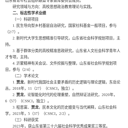
山东省青年社会组织联盟专家智库委员会成员。
研究领域与方向：高校思想政治教育理论与实践。
二、标志性学术业绩
（一）科研项目
1. 民生导向型乡村基层自治研究，国家社科基金一般项目，参与
（2/7）。
2. 新时代大学生思想精准引导研究，山东省社会科学规划项目，主
持。
3. 基于群体分类的高校精准思政研究，山东省人文社会科学青年人
才专项，主持。
4. 沂蒙精神有关会议、文件挖掘与整理，山东省社会科学规划项
目，参与（2/4）。
（二）学术论文
1.
贾龙
，新时代我国社会主要矛盾的历史逻辑与理论逻辑，东岳论
丛，2018年，11（27）（CSSCI，独立）。
2.
贾龙
，论智能化时代的伦理重塑，自然辩证法研究，2020年，
6（57）（CSSCI，独立）。
3. 程恩富、
贾龙
，民本文化的历史嬗变与当代阐释，山东社会科
学，2023年，5（37）（CSSCI，2/2）。
（三）科研获奖
2023年，获山东省第三十六届社会科学优秀成果奖三等奖。