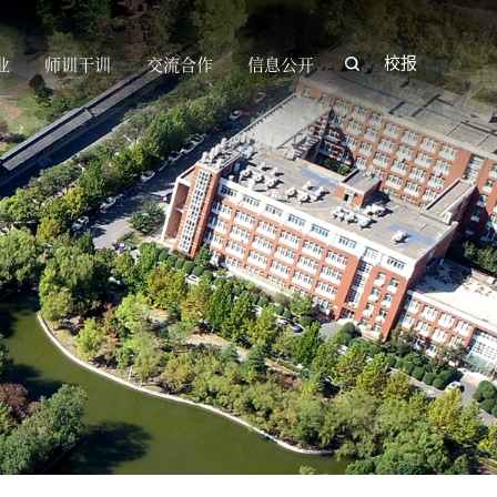
业
师训干训
交流合作
信息公开
校报