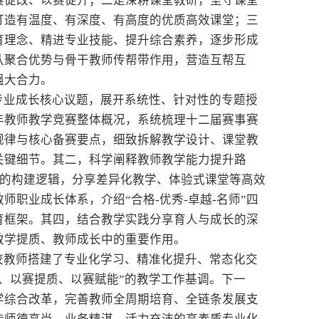
赛促改、以赛促升；二是深耕课堂教研，坚守课堂
打造有温度、有深度、有高度的优质高效课堂；三
育理念、精进专业技能、提升综合素养，逐步形成
队聚合优势与骨干教师传帮带作用，营造互帮互
强大合力。
专业成长核心议题，展开系统性、针对性的专题授
年教师教学竞赛整体概况，系统梳理十二届赛事赛
规律与核心备赛要点，细致拆解教学设计、课堂教
关键细节。其二，科学阐释教师教学能力提升路
堂的构建逻辑，分享差异化教学、体验式课堂等高效
职业成长体系，介绍“合格-优秀-卓越-名师”四
育框架。其四，结合教学实践分享育人与成长的深
教学提质、教师成长中的重要作用。
校教师搭建了专业化学习、精准化提升、常态化交
、以赛提质、以赛赋能”的教学工作基调。下一
学综合改革，完善教师全周期培育、全链条发展支