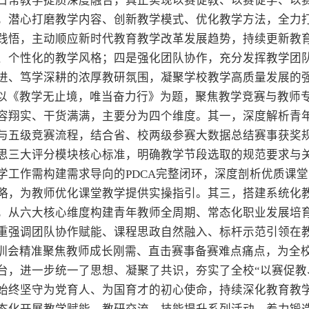
日常教学提质深度融合，真正实现以赛促教、以赛促学、以
，潜心打磨教学内容、创新教学模式、优化教学方法，全力
践悟，主动顺应新时代教育教学改革发展趋势，持续更新教
、个性化的教学风格；四是强化团队协作，充分发挥教学团
进、笃学深耕的浓厚教研氛围，凝聚学校教学高质量发展的
以《教学无止境，唯当奋力行》为题，聚焦教学竞赛与教师
容翔实、干货满满，主要分为四个维度。其一，深度解析青
与五级竞赛流程，结合省、校两级参赛大数据总结赛事获奖
思三大评分模块核心标准，明确教学节段选取的规范要求与
学工作需构建需求导向的PDCA完整闭环，深度剖析优质课
略，为教师优化课堂教学提供实操指引。其三，搭建系统化教师
，从六大核心维度构建青年教师全周期、常态化职业发展培
重强调团队协作赋能、课程思政自然融入、标杆示范引领在
训会精准聚焦教师成长刚需、直击赛事备赛难点痛点，为全
台，进一步统一了思想、凝聚了共识，夯实了全校“以赛促教
始终坚守为党育人、为国育才的初心使命，持续深化教育教