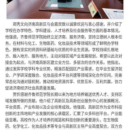
郑秀文向济南高新区与会嘉宾致以诚挚欢迎与衷心感谢，并介绍了
学校在办学特色、学科建设、人才培养及社会服务等方面的基本情况。
他强调，齐鲁师范学院始终立足济南、服务济南，坚持立德树人根本任
务，在材料与化工、生物医药、化妆品技术等领域形成了鲜明办学特
色，拥有坚实的师资科研基础与优质的毕业生资源。学校持续扎根地
方、融入地方、服务地方，主动对接区域产业发展规划，希望以此次对
接会为起点，与济南高新区建立全方位、多层次的合作关系。他指出，
通过发挥学校学科专业优势，精准匹配园区产业需求，在毕业生留济就
业、产学研深度融合、化妆品技术平台共建等领域深化合作空间，完善
常态化沟通对接机制，推动校地资源共享、优势互补、互利共赢，协力
促进济南经济社会高质量发展。
贾忻感谢齐鲁师范学院长期以来为地方培养输送优秀人才、支持区
域发展所做的贡献。他介绍了高新区及高新创业服务中心的发展概况、
平台资质、产业布局以及企业培育成效。他强调，高新区作为全市科技
创新的主阵地和产业发展的核心承载区，汇聚了众多科创平台，产业能
级显著。高校作为人才培养的摇篮和科技创新的重要源头，在生物医
药、化学化工、化妆品技术等专业与高新区主导产业高度契合，双方合