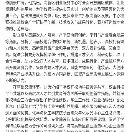
作前景广阔。他指出，高新区创业服务中心将全面开放园区载体、企业
资源和科创平台，为学校师生提供实习实训、创新创业及项目孵化的优
质平台，精准推送就业岗位，吸引更多毕业生扎根高新区发展，中心将
积极推进校企产学研协同创新、技术攻关与成果转化，着力打造校地合
作的示范典范。
彭立增从高层次人才引育、产学研协同创新、学科与产业融合发展
等角度，分析了当前校地合作的新形势、新机遇。他表示，高校拥有智
力和人才优势，高新区具备产业和平台优势，双方互补性强、契合度
高。促进会将充分发挥桥梁纽带作用，搭建人才交流、科研对接、项目
合作平台，助力校企在人才共育、技术研发、成果转化、产业赋能等方
面开展深度合作，集聚高端人才资源，赋能生物医药、化妆品、大健康
等特色产业提质升级，为校地协同创新、区域产业高质量发展注入源源
不断的活力。
在座谈交流环节，刘勇介绍了学校在校地科技资源共享、校企科技
平台共建以及高层次人才共引共育等方面所采取的创新性措施，并就深
化校地企三方合作提出了建设性建议。学生工作处（就业指导处）副处
长朱广伟系统介绍了学校毕业生的培养规模、就业服务举措以及人才输
送方面的优势。化学与化工学院院长曹晓荣与化妆品中心主任骆兴伟，
分别围绕化妆品技术研发、专业建设及市场应用拓展等议题，阐述了学
科特色以及校地合作的可能切入点。济南高新区创业服务中心企业服务