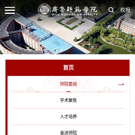
校报
首页
师院要闻
学术聚焦
人才培养
奋进师院