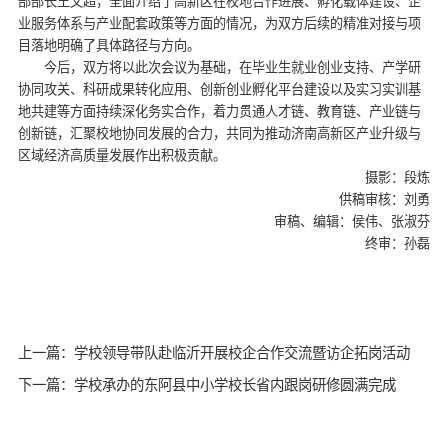
部部长王文超，全面介绍了高新区在校地合作进展、孵化载体建设、企
业服务体系与产业配套政策等方面的情况，为双方后续的精准对接与项
目落地明确了具体路径与方向。
今后，双方将以此次会议为基础，在毕业生就业创业支持、产学研
协同攻关、科研成果转化应用、创新创业孵化平台建设以及实习实训基
地共建等方面持续深化务实合作，着力贯通人才链、教育链、产业链与
创新链，汇聚校地协同发展的合力，共同为推动济南高新区产业升级与
区域经济高质量发展作出积极贡献。
摄影：段炼
供稿审核：刘勇
审稿、编辑：侯伟、张淑芬
终审：孙磊
上一篇：学校领导带队赴临沂开展校企合作交流暨访企拓岗活动
下一篇：学校承办的东阿县中小学校长省内跟岗研修圆满完成