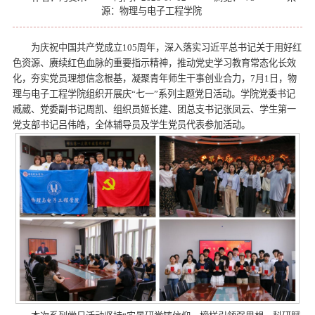
源：物理与电子工程学院
为庆祝中国共产党成立105周年，深入落实习近平总书记关于用好红
色资源、赓续红色血脉的重要指示精神，推动党史学习教育常态化长效
化，夯实党员理想信念根基，凝聚青年师生干事创业合力，7月1日，物
理与电子工程学院组织开展庆“七一”系列主题党日活动。学院党委书记
臧葳、党委副书记周凯、组织员姬长建、团总支书记张凤云、学生第一
党支部书记吕伟皓，全体辅导员及学生党员代表参加活动。