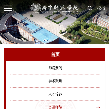
校报
首页
师院要闻
学术聚焦
人才培养
奋进师院