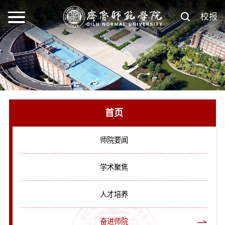
校报
首页
师院要闻
学术聚焦
人才培养
奋进师院