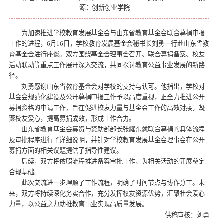
源：创新创业学院
为加速推进学校教育发展基金会与山东省教育基金会联合募捐申报
工作的进程，6月16日，学校教育发展基金会秘书长刘勇一行赴山东省教
育基金会进行座谈。双方围绕基金会理事会召开、联合募捐备案、校友
活动联动等重点工作展开深入交流，共同探讨教育公益事业发展的新路
径。
刘勇感谢山东省教育基金会对学校的支持与认可。他指出，学校对
基金会规范化建设及公开募捐申报工作予以高度重视，正全力推进公开
募捐资格的申请工作，旨在促进校友力量与基金会工作的高效对接，凝
聚校友爱心，提高募捐成效，形成工作合力。
山东省教育基金会募资与资助部部长张耀东就联合募捐的具体流程
及审批程序进行了详细说明，并针对学校教育发展基金会理事会在公开
募捐方面的相关议题提供了指导性建议。
后续，双方将依照流程推进备案审批工作，为相关活动的开展奠定
合规基础。
此次交流进一步理顺了工作流程，明确了时间节点与协作分工。未
来，双方将持续深化务实合作，充分发挥校友资源优势，汇聚社会爱心
力量，以公益之力助推教育事业实现高质量发展。
供稿审核：刘勇