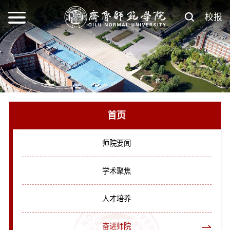
校报
首页
师院要闻
学术聚焦
人才培养
奋进师院