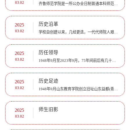
03.02
齐鲁师范学院是一所公办全日制普通本科师范院校。学校前身是创办于1948年的华东大学教育学院:1949年由山东益都(青州市)迁址至山东济南;1960年更名为山东教育学院;2010年改制更名为齐鲁师范学院。2018年顺利通过教...
历史沿革
2025
03.02
学校自创建以来，几经更迭，一代代师院人艰苦创业、自强不息，铸就了优良的办学传统、鲜明的办学特色，各项事业发展走在了全国院校的前列，赢得了较高的社会声誉，为赓续发展奠定了良好基础。世纪之交，置身高等...
历任领导
2025
03.02
1948年9月至2023年9月，75年间前后有几十位同志担任校级领导职务，在事业发展的各个阶段，他们殚精竭虑、鞠躬尽瘁，领导带领全校师生在困境中艰苦创业，在发展中谋求超越，风雨兼程75载，脚印凿凿，心路切切。在...
历史足迹
2025
03.02
1948年9月山东教育学院创立旧址山东益都(青州)南门外一教堂1955-1956学年度第二学期校历表 1978年学校复办请示和批复文件1988年南院实验楼二期工程和五号教工宿舍建设中1991年南院操场清理修建中1993年前南院车库...
师生旧影
2025
03.02