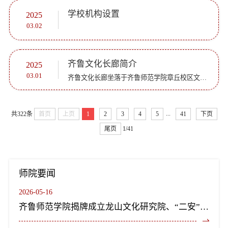
学校机构设置
2025
03.02
齐鲁文化长廊简介
2025
03.01
齐鲁文化长廊坐落于齐鲁师范学院章丘校区文翰广场，始建于2010年9月，历时三年建成。长廊以雕像、壁画、浮雕、碑刻等形式，配以简明通俗的文字和精选的古诗文，丰富多彩地呈现各个阶段齐鲁文化的精神风貌。长廊建...
...
共322条
首页
上页
1
2
3
4
5
41
下页
尾页
1/41
师院要闻
2026-05-16
齐鲁师范学院揭牌成立龙山文化研究院、“二安”文化研究院