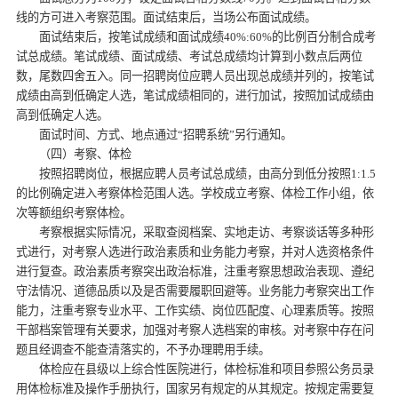
线的方可进入考察范围。面试结束后，当场公布面试成绩。
面试结束后，按笔试成绩和面试成绩40%:60%的比例百分制合成考
试总成绩。笔试成绩、面试成绩、考试总成绩均计算到小数点后两位
数，尾数四舍五入。同一招聘岗位应聘人员出现总成绩并列的，按笔试
成绩由高到低确定人选，笔试成绩相同的，进行加试，按照加试成绩由
高到低确定人选。
面试时间、方式、地点通过“招聘系统”另行通知。
（四）考察、体检
按照招聘岗位，根据应聘人员考试总成绩，由高分到低分按照1:1.5
的比例确定进入考察体检范围人选。学校成立考察、体检工作小组，依
次等额组织考察体检。
考察根据实际情况，采取查阅档案、实地走访、考察谈话等多种形
式进行，对考察人选进行政治素质和业务能力考察，并对人选资格条件
进行复查。政治素质考察突出政治标准，注重考察思想政治表现、遵纪
守法情况、道德品质以及是否需要履职回避等。业务能力考察突出工作
能力，注重考察专业水平、工作实绩、岗位匹配度、心理素质等。按照
干部档案管理有关要求，加强对考察人选档案的审核。对考察中存在问
题且经调查不能查清落实的，不予办理聘用手续。
体检应在县级以上综合性医院进行，体检标准和项目参照公务员录
用体检标准及操作手册执行，国家另有规定的从其规定。按规定需要复