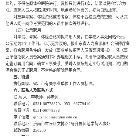
检的，不得在原体检医院进行。复检只能进行1次，结果以复检结论为
准。应聘人员未按照规定时间、地点参加体检的，视为自动放弃。
对放弃考察、体检资格或者考察、体检不合格造成的空缺，可从其
他进入同一岗位考察范围的人员中依次等额递补。
（五）公示聘用
对考试、考察、体检合格的拟聘用人员，在学校人事处网站公示，
公示期为5个工作日。公示无异议的，报山东省人力资源和社会保障厅备
案，符合聘用条件的，发放《事业单位招聘人员备案通知书》，凭《事
业单位招聘人员备案通知书》办理相关手续，聘用单位和受聘人员按规
定签订聘用合同，确立人事关系。受聘人员按规定实行试用期，试用期
满合格的正式聘用，不合格的解除聘用合同。
五、待遇
执行国家、省、市有关事业单位工作人员标准。
六、联系人及联系方式
联 系 人：李老师、孙老师
联系电话：0531-66778379、0531-66779419
监督电话：0531-66778378
电子信箱：qlnuzhaopin@qlnu.edu.cn
联系地址：济南市章丘区文博路2号齐鲁师范学院人事处
邮政编码：250200