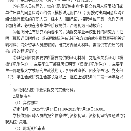
⑤在职人员应聘的，需在“现场资格审查”时提交有用人权限部门或
单位出具的同意应聘介绍信（模板详见附件3）；对按时出具同意应聘介
绍信确有困难的在职人员，经本人书面承诺，招聘单位同意，允许先行
参加考试，必须在考察体检阶段提供，否则视为自动放弃；
⑥招聘岗位有研究方向要求的，须提交毕业学校出具的研究方向证
明（模板详见附件3）或者明确标注有该研究方向的就业推荐表等相关证
明材料；海外留学人员应聘的，研究方向证明材料，需提供有资质的机
构出具的翻译资料；
⑦其他对应岗位要求所需要提供的证明材料：党组织关系证明（模
板详见附件3）、主要学生干部经历证明等（模板详见附件3），主要学
生干部是指大学或研究生就读期间，担任过班长、团支部书记、党支部
书记、学生会或研究生会部长及以上，担任上述职务时间需一学年及以
上；
⑧“招聘系统”中要求提交的其他材料。
2.资格审查
（1）资格初审
初审时间：2025年7月14日11:00-2025年7月19日16:00。
学校依据应聘人员的报名信息进行资格初审，资格初审结果通过“招
聘系统”通知。
（2）现场资格审查