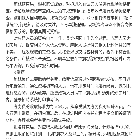
笔试结束后，根据笔试成绩，对拟进入面试的人员进行现场资格审
查。参加现场资格审查的人员须在规定时间到指定地点进行现场资格审
查，逾期视为自动放弃。现场资格审查时间、地点和具体要求将在“招聘
系统”另行通知，请及时关注，不再单独通知。现场资格审查不符合岗位
资格要求的，取消其面试资格。
对应聘人员的资格审查工作，贯穿招聘工作的全过程。应聘人员需
如实填写、提交相关个人信息资料。应聘人员提供的相关材料信息如有
不实，一经发现取消其资格。未按要求提交报名材料的，视为不符合报
名条件，审核时不予通过。不明事宜要在“招聘系统”规定的报名时间内
尽早咨询，以免错过报名时间。
3.缴费
笔试岗位需要缴纳考务费，缴费信息通过“招聘系统”发布，不再进
行电话通知。通过资格初审的人员，请在规定时间内进行缴费，逾期未
进行缴费的，视为放弃。缴费成功人员请在“招聘系统”通知的规定时间
内，登录招聘系统打印准考证。
考务费的收取标准为每人50元。拟享受减免考务费的应聘人员，不
实行网上缴费，在初审通过后，在规定时间内按指定程序提交相关证明
材料，办理减免考务费审核确认手续。
报名结束后，对应聘人数达不到开考比例的岗位，计划招聘1人的，
原则上取消招聘计划；计划招聘2人及以上的，按开考比例相应核减招聘