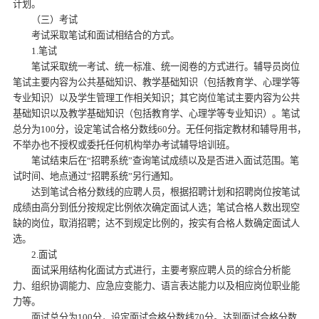
计划。
（三）考试
考试采取笔试和面试相结合的方式。
1.笔试
笔试采取统一考试、统一标准、统一阅卷的方式进行。辅导员岗位
笔试主要内容为公共基础知识、教学基础知识（包括教育学、心理学等
专业知识）以及学生管理工作相关知识；其它岗位笔试主要内容为公共
基础知识以及教学基础知识（包括教育学、心理学等专业知识）。笔试
总分为100分，设定笔试合格分数线60分。无任何指定教材和辅导用书，
不举办也不授权或委托任何机构举办考试辅导培训班。
笔试结束后在“招聘系统”查询笔试成绩以及是否进入面试范围。笔
试时间、地点通过“招聘系统”另行通知。
达到笔试合格分数线的应聘人员，根据招聘计划和招聘岗位按笔试
成绩由高分到低分按规定比例依次确定面试人选；笔试合格人数出现空
缺的岗位，取消招聘；达不到规定比例的，按实有合格人数确定面试人
选。
2.面试
面试采用结构化面试方式进行，主要考察应聘人员的综合分析能
力、组织协调能力、应急应变能力、语言表达能力以及相应岗位职业能
力等。
面试总分为100分，设定面试合格分数线70分。达到面试合格分数