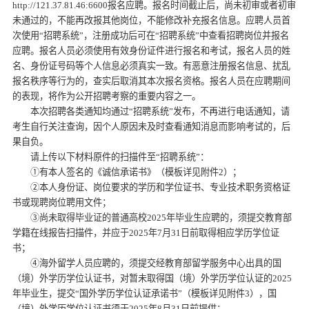
http://121.37.81.46:6600报名应聘。报名时间截止后，尚未初审或者初审
未通过的，不能再改报其他岗位，不能修改补充报名信息。应聘人员首
次使用“招聘系统”，注册成功后可在“招聘系统”中查看招聘岗位并报名
应聘。报名人员必须使用有效身份证件进行报名和考试，报名人员的姓
名、身份证号码等个人信息必须真实一致。有恶意注册报名信息、扰乱
报名秩序等行为的，查实后取消其本次报名资格。报名人员在应聘期间
的表现，将作为公开招聘考察的重要内容之一。
本次招聘各类通知均通过“招聘系统”发布，不再进行电话通知，请
考生自行关注查询，因个人原因未及时查看通知消息而影响考试的，后
果自负。
请上传以下材料原件的扫描件至“招聘系统”：
①有本人签名的《诚信承诺书》（模板详见附件2）；
②本人身份证、岗位要求的学历和学位证书、专业技术职务资格证
书或现聘岗位聘用文件；
③尚未取得毕业证的普通高校2025年毕业生应聘的，须提交教育部
学籍在线报告扫描件，并应于2025年7月31日前取得相应学历学位证
书；
④海外留学人员应聘的，须提交经教育部留学服务中心出具的国
（境）外学历学位认证书，对暂未取得国（境）外学历学位认证的2025
年毕业生，提交“国外学历学位认证承诺书”（模板详见附件3），国
（境）外学历学位认证书须于2025年8月31日前提供；