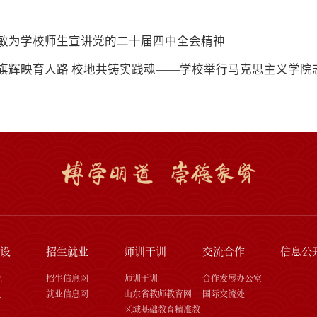
敏为学校师生宣讲党的二十届四中全会精神
旗辉映育人路 校地共铸实践魂——学校举行马克思主义学院
设
招生就业
师训干训
交流合作
信息公
究
招生信息网
师训干训
合作发展办公室
刊
就业信息网
山东省教师教育网
国际交流处
区域基础教育精准教