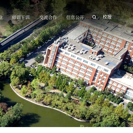
业
师训干训
交流合作
信息公开
校报