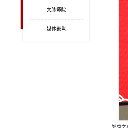
文脉师院
媒体聚焦
郑秀文