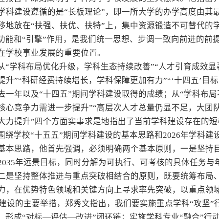
学科建设遵循的是“长板理论”，即一所大学的办学高度由其
移地放在“扶强、扶优、扶特”上，集中资源锻造不可替代的
”功能和“引擎”作用，是我们统一思想、步调一致向前进的前
在学校事业发展的重要位置。
从“学科布局优化升级，学科生态持续改善”“人才引育成效显著
提升”“科研经费持续增长，学科保障更加有力”“‘十四五’目
去一年以及“十四五”期间学科建设取得的成绩；从“学科布局
核心竞争力需进一步提升”“高层次人才总量仍显不足，大团
大力提升”四个方面实事求是地指出了当前学科建设存在的短
围绕学校“十五五”期间学科建设的基本思路和2026年学科建
基本思路，他首先强调，必须明确两个基本原则，一是坚持目
2035年远景目标，同时分解为可执行、可考核的具体任务
二是坚持整体推进与重点突破相结合的原则，既要统筹布局
力，在优势特色领域和关键方向上寻求率先突破，以重点领
学科建设的主要举措，郑秀文指出，我们要实施重点学科“攻坚”
动，形成“对标—评估—改进”闭环链；实施学科专业“融合”行