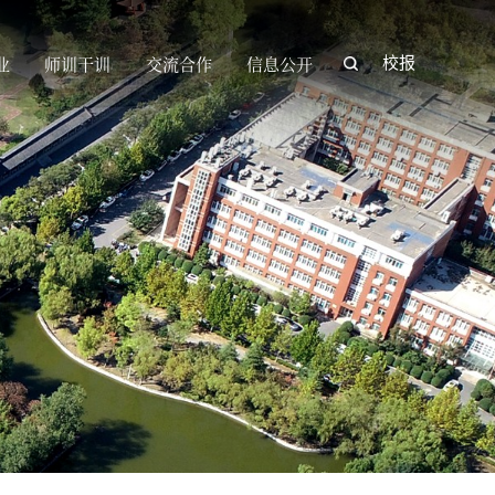
业
师训干训
交流合作
信息公开
校报