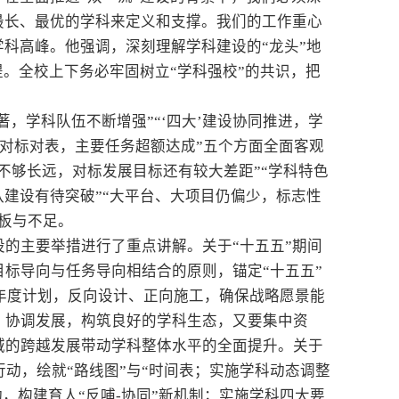
最长、最优的学科来定义和支撑。我们的工作重心
学科高峰。他强调，深刻理解学科建设的“龙头”地
提。全校上下务必牢固树立“学科强校”的共识，把
，学科队伍不断增强”“‘四大’建设协同推进，学
标对标对表，主要任务超额达成”五个方面全面客观
不够长远，对标发展目标还有较大差距”“学科特色
队建设有待突破”“大平台、大项目仍偏少，标志性
板与不足。
设的主要举措进行了重点讲解。关于“十五五”期间
标导向与任务导向相结合的原则，锚定“十五五”
与年度计划，反向设计、正向施工，确保战略愿景能
、协调发展，构筑良好的学科生态，又要集中资
域的跨越发展带动学科整体水平的全面提升。关于
行动，绘就“路线图”与“时间表；实施学科动态调整
动，构建育人“反哺-协同”新机制；实施学科四大要