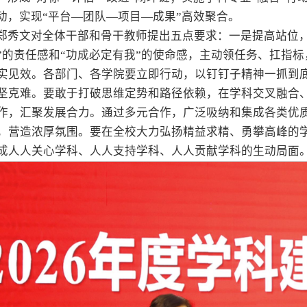
行动，实现“平台—团队—项目—成果”高效聚合。
郑秀文对全体干部和骨干教师提出五点要求：一是提高站位，
”的责任感和“功成必定有我”的使命感，主动领任务、扛指
实见效。各部门、各学院要立即行动，以钉钉子精神一抓到
坚克难。要敢于打破思维定势和路径依赖，在学科交叉融合
作，汇聚发展合力。通过多元合作，广泛吸纳和集成各类优
，营造浓厚氛围。要在全校大力弘扬精益求精、勇攀高峰的
成人人关心学科、人人支持学科、人人贡献学科的生动局面