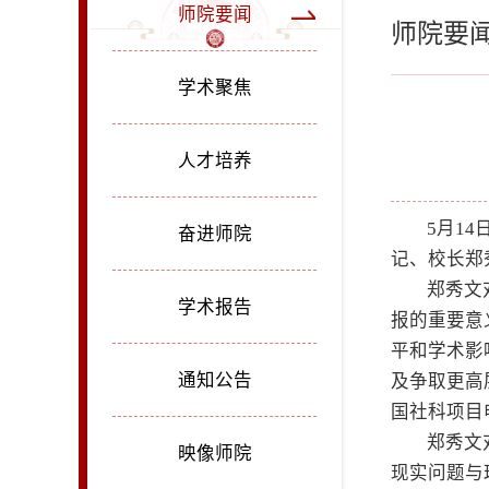
师院要闻
师院要
学术聚焦
人才培养
5月1
奋进师院
记、校长郑
郑秀文
学术报告
报的重要意
平和学术影
通知公告
及争取更高
国社科项目
郑秀文
映像师院
现实问题与