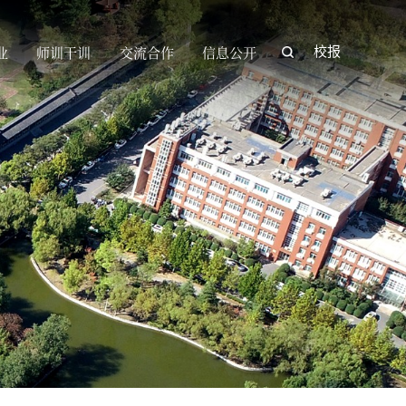
业
师训干训
交流合作
信息公开
校报