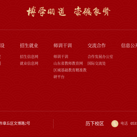
设
招生就业
师训干训
交流合作
信息公
究
招生信息网
师训干训
合作发展办公室
刊
就业信息网
山东省教师教育网
国际交流处
区域基础教育精准教
研平台
历下校区
市章丘区文博路2号
电话
053