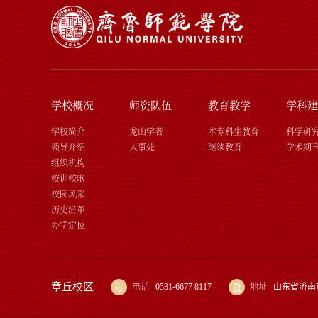
学校概况
师资队伍
教育教学
学科建
学校简介
龙山学者
本专科生教育
科学研
领导介绍
人事处
继续教育
学术期
组织机构
校训校歌
校园风采
历史沿革
办学定位
章丘校区
电话
0531-6677 8117
地址
山东省济南