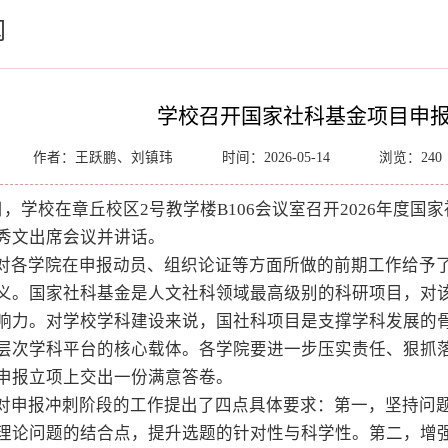
闻
学校召开国家社科基金项目申
作者：王跃鹏、刘镇玮
时间：2026-05-14
浏览：
240
4日，学校在章丘校区2号教学楼B106会议室召开2026年
秀文出席会议并讲话。
对各学院在申报动员、组织论证等方面所做的前期工作给予
义。国家社科基金是人文社科领域最高级别的科研项目，对
响力。对学校学科建设来说，国社科项目是支撑学科发展的
层次学科平台的核心载体。各学院要进一步压实责任、狠抓
申报立项上交出一份满意答卷。
对申报冲刺阶段的工作提出了四点具体要求：第一，坚持问
理论问题的结合点，提升选题的针对性与科学性。第二，增