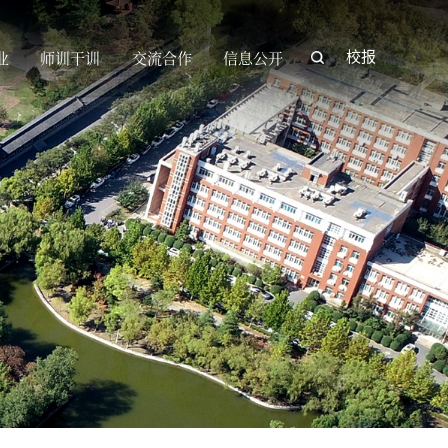
业
师训干训
交流合作
信息公开
校报