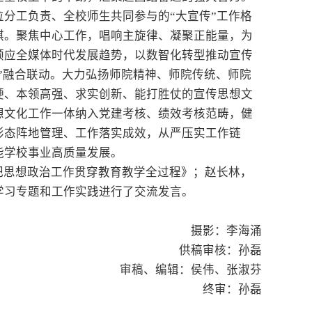
分工负责、全校师生共同参与的“大宣传”工作格
棋。聚焦中心工作，唱响主旋律、凝聚正能量，为
顺应全媒体时代发展趋势，以数智化转型推动宣传
端”融合联动。大力弘扬师院精神、师院传统、师院
硬、本领高强、求实创新、能打胜仗的宣传思想文
想文化工作一体纳入党建考核、绩效考核范畴，健
形态阵地管理、工作落实成效，从严压实工作链
能学校事业高质量发展。
把思想政治工作贯穿教育教学全过程》；赵长林，
学习专题和工作实践进行了交流发言。
摄影：李海涌
供稿审核：孙磊
审稿、编辑：侯伟、张淑芬
终审：孙磊