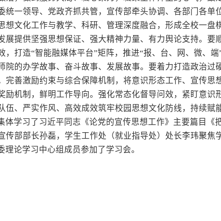
委统一领导、党政齐抓共管，宣传部牵头协调、各部门各单位
思想文化工作与教学、科研、管理深度融合，形成全校一盘
发展提供坚强思想保证、强大精神力量、有力舆论支持。要
效，打造“智能融媒体平台”矩阵，推进“报、台、网、微、
师院的办学故事、奋斗故事、发展故事。要着力打造政治过
。完善激励约束与综合保障机制，将意识形态工作、宣传思
奖励机制，鲜明工作导向。强化常态化督导问效，紧盯意识
队伍、严实作风、高效成效筑牢校园思想文化防线，持续赋
集体学习了习近平同志《论党的宣传思想工作》主要篇目《
宣传部部长孙磊，学生工作处（就业指导处）处长李玮聚焦
委理论学习中心组成员参加了学习会。