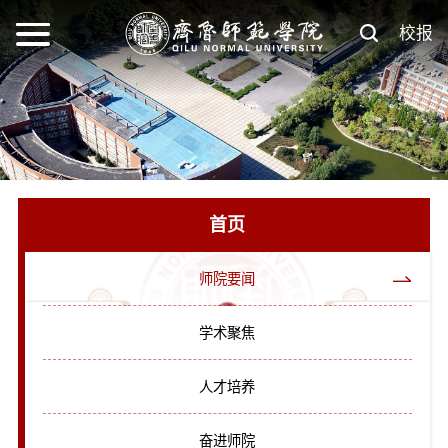
校报
首页
师院要闻
学术聚焦
人才培养
奋进师院