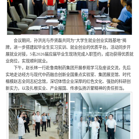
会议期间，孙洪兆与乔贤磊共同为“大学生就业创业实践基地”揭
牌，进一步搭建起毕业生实习实训、就业创业的优质平台。活动同步开
展就业对接，5名2026届应届毕业生现场完成入职签约，成功获得优质就
业岗位，实现顺利就业。
下午，赵长林一行赴鲁南制药集团开展参观学习及座谈交流，先后
实地走访经方与现代中药融合创新全国重点实验室、集团展览馆、时代
楷模赵志全同志纪念馆，深切体悟企业深厚的红色文化、强劲的科研创
新实力，以及扎根实业、产业报国、传承弘扬沂蒙精神的责任担当。