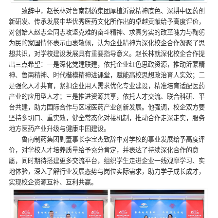
致辞中，赵长林对鲁南制药集团厚植沂蒙精神底色、深耕中医药创
新研发、传承发展中华优秀医药文化所作出的卓越贡献给予高度评价，
对创始人赵志全同志攻坚克难的奋斗精神、求真务实的改革魄力与鞠躬
为民的家国情怀表示由衷敬佩，认为企业精神为深化校企合作凝聚了思
想共识，对学校建设发展具有重要指导意义。赵长林就深化校企合作提
出三点希望：一是深化党建联建，依托企业红色思政资源，推动沂蒙精
神、鲁南精神、时代楷模精神进课堂，赋能高校思想政治育人实效；二
是强化人才共育，紧扣企业用人需求优化专业建设，精准培育适配医药
产业的应用型人才；三是推进资源共享，依托人才交流、联合科研、平
台共建，助力国际合作与区域医药产业创新发展。他强调，校企双方要
坚持多切口、重实效，健全常态化对接机制，推动合作走深走实，服务
地方医药产业升级与健康中国建设。
鲁南制药集团副董事长李宝杰致辞中对学校的事业发展给予高度评
价，对学校人才培养质量给予充分肯定，并表达了持续深化合作的意
愿，同时期待搭建更多交流平台，组织学生走进企业一线观摩学习、实
地体验，深入了解行业发展态势与岗位实际需求，助力学子成长成才，
实现校企资源互补、互利共赢。