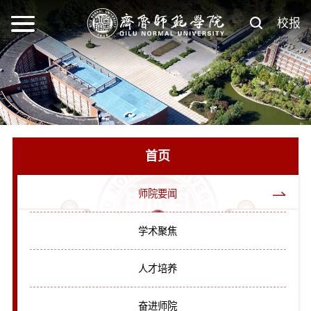
校报
首页
师院要闻
学术聚焦
人才培养
奋进师院