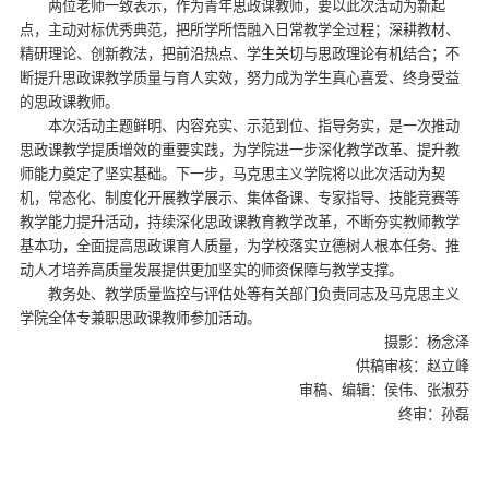
两位老师一致表示，作为青年思政课教师，要以此次活动为新起
点，主动对标优秀典范，把所学所悟融入日常教学全过程；深耕教材、
精研理论、创新教法，把前沿热点、学生关切与思政理论有机结合；不
断提升思政课教学质量与育人实效，努力成为学生真心喜爱、终身受益
的思政课教师。
本次活动主题鲜明、内容充实、示范到位、指导务实，是一次推动
思政课教学提质增效的重要实践，为学院进一步深化教学改革、提升教
师能力奠定了坚实基础。下一步，马克思主义学院将以此次活动为契
机，常态化、制度化开展教学展示、集体备课、专家指导、技能竞赛等
教学能力提升活动，持续深化思政课教育教学改革，不断夯实教师教学
基本功，全面提高思政课育人质量，为学校落实立德树人根本任务、推
动人才培养高质量发展提供更加坚实的师资保障与教学支撑。
教务处、教学质量监控与评估处等有关部门负责同志及马克思主义
学院全体专兼职思政课教师参加活动。
摄影：杨念泽
供稿审核：赵立峰
审稿、编辑：侯伟、张淑芬
终审：孙磊