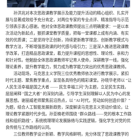
孙洪兆对本次思政课教学展示及能力提升活动的精心组织、扎实开
展与显著成效给予充分肯定，对两位专家的专业点评、精准指导与示范
引领表示衷心感谢。他对全体思政课教师提出三点明确要求：一是以本
次活动为新起点，狠抓课堂教学质量，把每一堂课都上成有内涵、有实
效的优质课；二是坚持守正创新，持续更新教学理念、创新教学模式与
教学方法，不断增强思政课的时代感与吸引力；三是深入推进思政课教
学改革，打造精品思政课堂，着力提升课程的思想性、理论性、亲和力
和针对性。他勉励全体思政课教师牢记育人使命，深耕教学一线，强化
理论素养，提升教学能力，努力成为教学能力突出的优秀思政课教师。
活动现场，马克思主义学院三位优秀教师依次进行教学展示，紧扣
时代主题、聚焦教学重点，呈现各具特色的精彩课堂。孙晓华老师以 “让
人民生活幸福是国之大者 —— 民生幸福三问”为主题，立足民生实践，
层层阐释 “国之大者” 的深刻内涵，引导学生深刻理解以人民为中心的发
展思想。谢丽威老师聚焦前沿热点，以 “AI 时代，劳动如何创造价值？”
为题，结合人工智能发展新趋势，深度解读马克思主义劳动价值论，让
理论教学紧跟时代步伐。孙亚楠老师围绕 “群众路线——党的根本工作路
线和组织路线”，系统梳理理论发展脉络与实践逻辑，强化学生对党的优
良传统与工作路线的认同。
三位教师教学设计新颖、教学风格鲜明，充分体现了思政课教学的