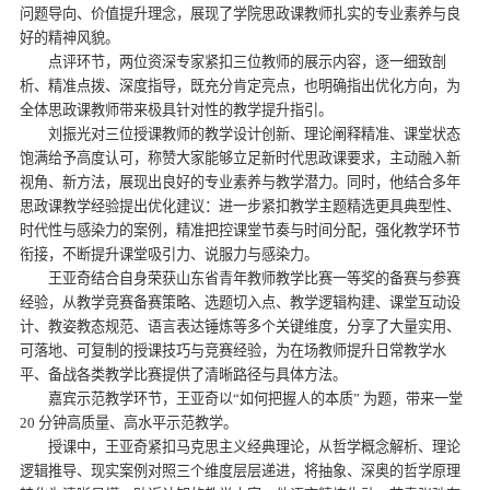
问题导向、价值提升理念，展现了学院思政课教师扎实的专业素养与良
好的精神风貌。
点评环节，两位资深专家紧扣三位教师的展示内容，逐一细致剖
析、精准点拨、深度指导，既充分肯定亮点，也明确指出优化方向，为
全体思政课教师带来极具针对性的教学提升指引。
刘振光对三位授课教师的教学设计创新、理论阐释精准、课堂状态
饱满给予高度认可，称赞大家能够立足新时代思政课要求，主动融入新
视角、新方法，展现出良好的专业素养与教学潜力。同时，他结合多年
思政课教学经验提出优化建议：进一步紧扣教学主题精选更具典型性、
时代性与感染力的案例，精准把控课堂节奏与时间分配，强化教学环节
衔接，不断提升课堂吸引力、说服力与感染力。
王亚奇结合自身荣获山东省青年教师教学比赛一等奖的备赛与参赛
经验，从教学竞赛备赛策略、选题切入点、教学逻辑构建、课堂互动设
计、教姿教态规范、语言表达锤炼等多个关键维度，分享了大量实用、
可落地、可复制的授课技巧与竞赛经验，为在场教师提升日常教学水
平、备战各类教学比赛提供了清晰路径与具体方法。
嘉宾示范教学环节，王亚奇以“如何把握人的本质” 为题，带来一堂
20 分钟高质量、高水平示范教学。
授课中，王亚奇紧扣马克思主义经典理论，从哲学概念解析、理论
逻辑推导、现实案例对照三个维度层层递进，将抽象、深奥的哲学原理