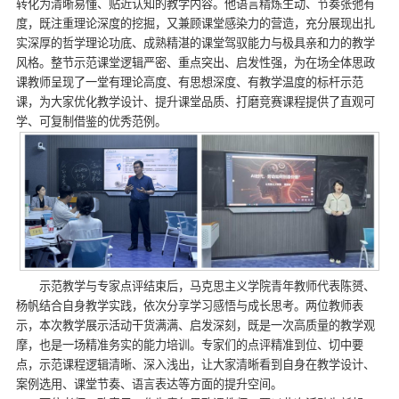
转化为清晰易懂、贴近认知的教学内容。他语言精炼生动、节奏张弛有
度，既注重理论深度的挖掘，又兼顾课堂感染力的营造，充分展现出扎
实深厚的哲学理论功底、成熟精湛的课堂驾驭能力与极具亲和力的教学
风格。整节示范课堂逻辑严密、重点突出、启发性强，为在场全体思政
课教师呈现了一堂有理论高度、有思想深度、有教学温度的标杆示范
课，为大家优化教学设计、提升课堂品质、打磨竞赛课程提供了直观可
学、可复制借鉴的优秀范例。
示范教学与专家点评结束后，马克思主义学院青年教师代表陈赟、
杨帆结合自身教学实践，依次分享学习感悟与成长思考。两位教师表
示，本次教学展示活动干货满满、启发深刻，既是一次高质量的教学观
摩，也是一场精准务实的能力培训。专家们的点评精准到位、切中要
点，示范课程逻辑清晰、深入浅出，让大家清晰看到自身在教学设计、
案例选用、课堂节奏、语言表达等方面的提升空间。