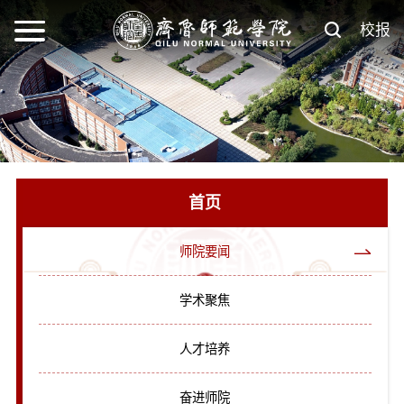
校报
首页
师院要闻
学术聚焦
人才培养
奋进师院