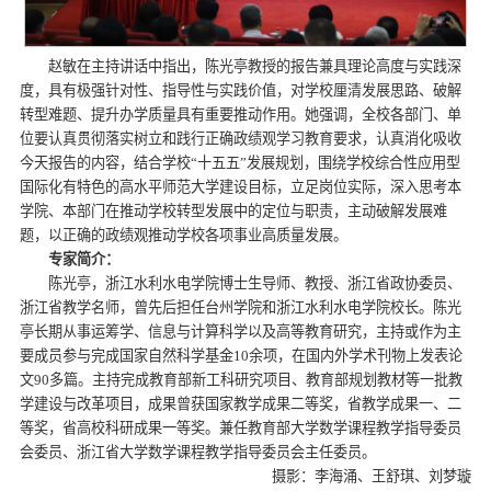
赵敏在主持讲话中指出，陈光亭教授的报告兼具理论高度与实践深
度，具有极强针对性、指导性与实践价值，对学校厘清发展思路、破解
转型难题、提升办学质量具有重要推动作用。她强调，全校各部门、单
位要认真贯彻落实树立和践行正确政绩观学习教育要求，认真消化吸收
今天报告的内容，结合学校“十五五”发展规划，围绕学校综合性应用型
国际化有特色的高水平师范大学建设目标，立足岗位实际，深入思考本
学院、本部门在推动学校转型发展中的定位与职责，主动破解发展难
题，以正确的政绩观推动学校各项事业高质量发展。
专家简介：
陈光亭，浙江水利水电学院博士生导师、教授、浙江省政协委员、
浙江省教学名师，曾先后担任台州学院和浙江水利水电学院校长。陈光
亭长期从事运筹学、信息与计算科学以及高等教育研究，主持或作为主
要成员参与完成国家自然科学基金10余项，在国内外学术刊物上发表论
文90多篇。主持完成教育部新工科研究项目、教育部规划教材等一批教
学建设与改革项目，成果曾获国家教学成果二等奖，省教学成果一、二
等奖，省高校科研成果一等奖。兼任教育部大学数学课程教学指导委员
会委员、浙江省大学数学课程教学指导委员会主任委员。
摄影：李海涌、王舒琪、刘梦璇