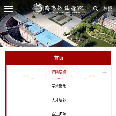
校报
首页
师院要闻
学术聚焦
人才培养
奋进师院