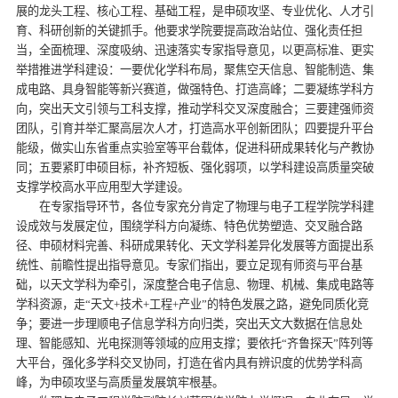
展的龙头工程、核心工程、基础工程，是申硕攻坚、专业优化、人才引
育、科研创新的关键抓手。他要求学院要提高政治站位、强化责任担
当，全面梳理、深度吸纳、迅速落实专家指导意见，以更高标准、更实
举措推进学科建设：一要优化学科布局，聚焦空天信息、智能制造、集
成电路、具身智能等新兴赛道，做强特色、打造高峰；二要凝练学科方
向，突出天文引领与工科支撑，推动学科交叉深度融合；三要建强师资
团队，引育并举汇聚高层次人才，打造高水平创新团队；四要提升平台
能级，做实山东省重点实验室等平台载体，促进科研成果转化与产教协
同；五要紧盯申硕目标，补齐短板、强化弱项，以学科建设高质量突破
支撑学校高水平应用型大学建设。
在专家指导环节，各位专家充分肯定了物理与电子工程学院学科建
设成效与发展定位，围绕学科方向凝练、特色优势塑造、交叉融合路
径、申硕材料完善、科研成果转化、天文学科差异化发展等方面提出系
统性、前瞻性提出指导意见。专家们指出，要立足现有师资与平台基
础，以天文学科为牵引，深度整合电子信息、物理、机械、集成电路等
学科资源，走“天文+技术+工程+产业”的特色发展之路，避免同质化竞
争；要进一步理顺电子信息学科方向归类，突出天文大数据在信息处
理、智能感知、光电探测等领域的应用支撑；要依托“齐鲁探天”阵列等
大平台，强化多学科交叉协同，打造在省内具有辨识度的优势学科高
峰，为申硕攻坚与高质量发展筑牢根基。