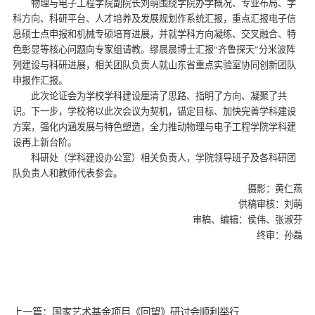
物理与电子工程学院副院长刘萌围绕学院办学概况、专业布局、学
科方向、科研平台、人才培养及发展规划作系统汇报，重点汇报电子信
息硕士点申报和机械专硕培育进展，并就学科方向凝练、交叉融合、特
色彰显等核心问题向专家组请教。缪晨晨博士汇报“齐鲁探天”分米波阵
列建设与科研进展，相关团队负责人就山东省重点实验室协同创新团队
申报作汇报。
此次论证会为学校学科建设厘清了思路、指明了方向、凝聚了共
识。下一步，学校将以此次会议为契机，锚定目标、加快完善学科建设
方案，强化内涵发展与特色塑造，全力推动物理与电子工程学院学科建
设再上新台阶。
科研处（学科建设办公室）相关负责人，学院领导班子及各科研团
队负责人和教师代表参会。
摄影：黄仁燕
供稿审核：刘萌
审稿、编辑：侯伟、张淑芬
终审：孙磊
上一篇：国家艺术基金项目《回望》研讨会顺利举行