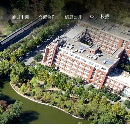
业
师训干训
交流合作
信息公开
校报