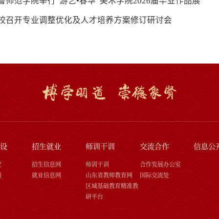
鲁师范学院举行“游艺•春华”美术学院2026届毕业作品展
校召开专业调整优化及人才培养方案修订研讨会
设
招生就业
师训干训
交流合作
信息公
究
招生信息网
师训干训
合作发展办公室
刊
就业信息网
山东省教师教育网
国际交流处
区域基础教育精准教
研平台