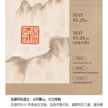
泺源印社成立：以印聚心，以刀传韵
泺源印社以“传承金石文脉、弘扬齐鲁印风、凝聚师生力量、服务教