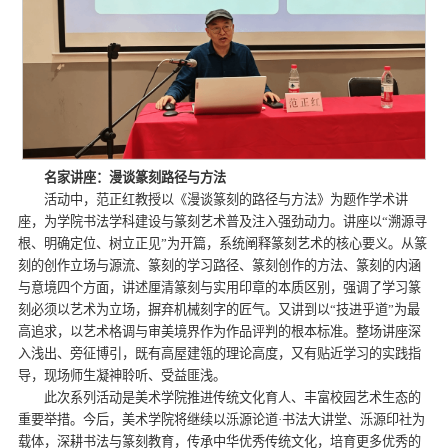
名家讲座：漫谈篆刻路径与方法
活动中，范正红教授以《漫谈篆刻的路径与方法》为题作学术讲
座，为学院书法学科建设与篆刻艺术普及注入强劲动力。讲座以“溯源寻
根、明确定位、树立正见”为开篇，系统阐释篆刻艺术的核心要义。从篆
刻的创作立场与源流、篆刻的学习路径、篆刻创作的方法、篆刻的内涵
与意境四个方面，讲述厘清篆刻与实用印章的本质区别，强调了学习篆
刻必须以艺术为立场，摒弃机械刻字的匠气。又讲到以“技进乎道”为最
高追求，以艺术格调与审美境界作为作品评判的根本标准。整场讲座深
入浅出、旁征博引，既有高屋建瓴的理论高度，又有贴近学习的实践指
导，现场师生凝神聆听、受益匪浅。
此次系列活动是美术学院推进传统文化育人、丰富校园艺术生态的
重要举措。今后，美术学院将继续以泺源论道·书法大讲堂、泺源印社为
载体，深耕书法与篆刻教育，传承中华优秀传统文化，培育更多优秀的