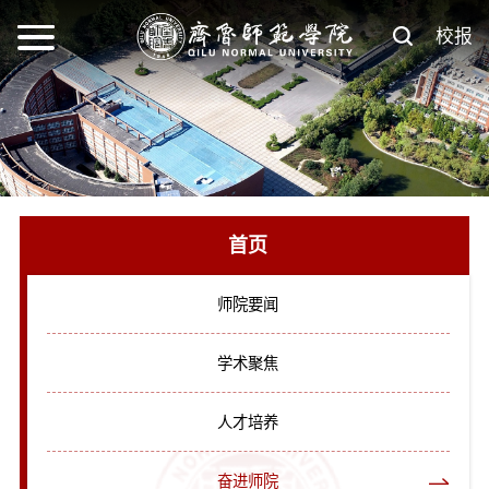
校报
首页
师院要闻
学术聚焦
人才培养
奋进师院