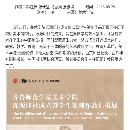
作者：赵连振 张长猛 冯思涵 张雅琪
时间：2026-05-29
浏览：
49
来源：美术学院
5月25日，美术学院泺源印社成立仪式暨学生篆刻作品汇报展在历下
校区美术馆举行。泺源印社的成立，旨在厚植学院艺术氛围，让篆刻艺
术在学生心中落地生根，同时凝聚师生力量，努力将其打造成集创作、
研究、教学、展览、交流于一体的篆刻艺术教研平台。展览开幕后，美
术学院“泺源论道·书法大讲堂”第四期如约开讲，山东印社社长、西泠印
社副秘书长、中国书法家协会理事、篆刻委员会副主任范正红教授受邀
主讲。