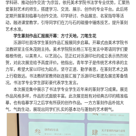
学科研、推动创作交流”为宗旨，依托美术学院书法学专业优势，汇聚热
爱篆刻艺术的师生，搭建学习、交流、展示、创作的专业平台。此后将
定期开展篆刻临摹与创作交流、印学研讨、作品展览、名家指导等活
动，融进课堂教学，引导同学们在刀与石的碰撞中锤炼技艺，提升篆刻
艺术水准。
学生篆刻作品汇报展开幕：方寸天地，刀笔生花
泺源印社首场学生篆刻作品汇报展同步启幕。开幕式由美术学院书
法教研室主任朱茂刚主持。美术学院院长杨三军在发言中寄语同学们要
植根传统，以美育人、以艺润心。范正红对泺源印社的成立表示热烈祝
贺，对此次展览给予高度评价。他指出，青年学子是传统艺术传承的主
力军，希望大家以印社为起点，坚守正道、勤学善思，在篆刻艺术之路
上行稳致远。书法教研室教师赵连振汇报了泺源印社筹建及展览筹备情
况。书法学专业学生邵彩豪代表学生发言。
本次展览集中展示了书法学专业学生近年来的篆刻学习成果。展览
作品风格多样，作品形式面貌丰富。此次展览既有对经典古印的精准临
摹，也有临摹学习之后学有所获的创作作品。一方方篆刻作品朴拙大
气、气韵生动，展现出同学们扎实的基本功与蓬勃的艺术朝气。