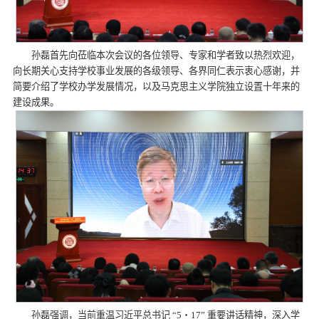
孙磊首先向莅临本次会议的各位领导、专家和学者致以热烈欢迎，
向长期关心支持学校事业发展的各级领导、各界同仁表示衷心感谢，并
简要介绍了学校办学发展情况，以及马克思主义学院独立设置十年来的
建设成果。
孙磊强调，当前重温习近平总书记 “5・17” 重要讲话精神，深入学