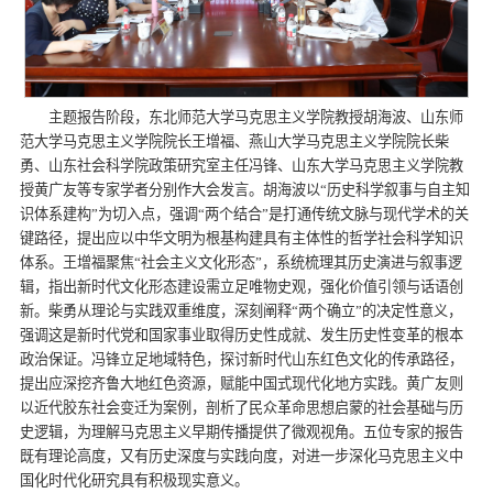
主题报告阶段，
东北师范大学马克思主义学院教授胡海波、
山东师
范大学马克思主义学院院长王增福、燕山大学马克思主义学院院长柴
勇、山东社会科学院政策研究室主任冯锋、山东大学马克思主义学院教
授黄广友等专家学者分别作大会发言。胡海波以“历史科学叙事与自主知
识体系建构”为切入点，强调“两个结合”是打通传统文脉与现代学术的关
键路径，提出应以中华文明为根基构建具有主体性的哲学社会科学知识
体系。
王增福聚焦“社会主义文化形态”，系统梳理其历史演进与叙事逻
辑，指出新时代文化形态建设需立足唯物史观，强化价值引领与话语创
新。
柴勇从理论与实践双重维度，深刻阐释“两个确立”的决定性意义，
强调这是新时代党和国家事业取得历史性成就、发生历史性变革的根本
政治保证。冯锋立足地域特色，探讨新时代山东红色文化的传承路径，
提出应深挖齐鲁大地红色资源，赋能中国式现代化地方实践。黄广友则
以近代胶东社会变迁为案例，剖析了民众革命思想启蒙的社会基础与历
史逻辑，为理解马克思主义早期传播提供了微观视角。五位专家的报告
既有理论高度，又有历史深度与实践向度，对进一步深化马克思主义中
国化时代化研究具有积极现实意义。