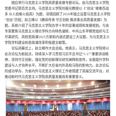
随后举行马克思主义学院高质量发展专题论坛，由马克思主义学院
党委书记郭百灵主持。马克思主义学院刘振光教授以《“创业”艰难百战
多 众人拾柴火焰高》为题，深情回顾了2016年独立设置马克思主义学院
“创业”历程；赵立峰以《赓续传承 守正创新 推进事业高质量发展》为
题，系统介绍了马克思主义学院办学十年的显著成绩和发展规划。与会
专家聚焦马克思主义理论学科方向特色凝练、中共山东早期党组织与王
尽美研究、高校思政课2025方案和内涵式建设三大议题，为马克思主义
学院学科建设和思政课改革积极建言献策。
论坛闭幕式上，赵立峰作大会总结。他表示，马克思主义学院将以
此次论坛为新起点，持续深入学习贯彻习近平总书记“5·17”重要讲话精
神，坚持守正创新，强化党的创新理论研究阐释和宣传，全面提升学科
建设与人才培养水平，不断扩大在省内外高校马院的影响力。此次论坛
的成功举办，为省内外马克思主义理论工作者搭建了高端交流平台，对
推动新时代马克思主义学院高质量发展具有重要意义。