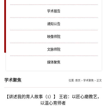
学术报告
通知公告
映像师院
文脉师院
媒体聚焦
学术聚焦
位置:
首页
>
学术聚焦
>
正文
【讲述我的育人故事（1）】 王岩：以匠心磨教艺，
以温心育师者