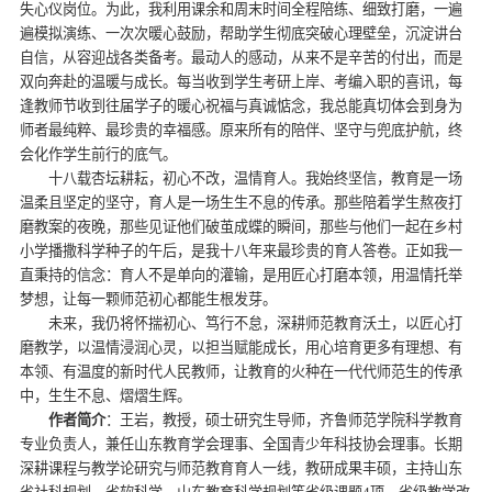
失心仪岗位。为此，我利用课余和周末时间全程陪练、细致打磨，一遍
遍模拟演练、一次次暖心鼓励，帮助学生彻底突破心理壁垒，沉淀讲台
自信，从容迎战各类备考。最动人的感动，从来不是辛苦的付出，而是
双向奔赴的温暖与成长。每当收到学生考研上岸、考编入职的喜讯，每
逢教师节收到往届学子的暖心祝福与真诚惦念，我总能真切体会到身为
师者最纯粹、最珍贵的幸福感。原来所有的陪伴、坚守与兜底护航，终
会化作学生前行的底气。
十八载杏坛耕耘，初心不改，温情育人。我始终坚信，教育是一场
温柔且坚定的坚守，育人是一场生生不息的传承。那些陪着学生熬夜打
磨教案的夜晚，那些见证他们破茧成蝶的瞬间，那些与他们一起在乡村
小学播撒科学种子的午后，是我十八年来最珍贵的育人答卷。正如我一
直秉持的信念：育人不是单向的灌输，是用匠心打磨本领，用温情托举
梦想，让每一颗师范初心都能生根发芽。
未来，我仍将怀揣初心、笃行不怠，深耕师范教育沃土，以匠心打
磨教学，以温情浸润心灵，以担当赋能成长，用心培育更多有理想、有
本领、有温度的新时代人民教师，让教育的火种在一代代师范生的传承
中，生生不息、熠熠生辉。
作者简介
：王岩，教授，硕士研究生导师，齐鲁师范学院科学教育
专业负责人，兼任山东教育学会理事、全国青少年科技协会理事。长期
深耕课程与教学论研究与师范教育育人一线，教研成果丰硕，主持山东