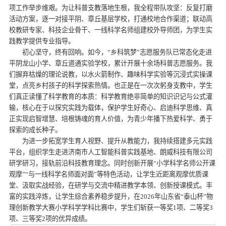
项工作举步维艰。为让科普支教落地生根，我全程带队攻坚：反复打磨
活动方案，逐一对接平阴、章丘基层学校，打通校地合作渠道；联动高
校教研专家、科技企业骨干、一线科学名师组建校外导师团，为学生实
践教学提供专业指导。
初心坚守，终有回响。如今，“乡科筑梦”志愿服务队已常态化走进
平阴龙山小学、章丘道通实验学校，累计开展十余场科普志愿服务。我
们摒弃枯燥的理论说教，以水火箭制作、趣味科学实验等沉浸式实操课
堂，点亮乡村孩子的科学探索热情。也正是在一次次躬身支教中，学生
们真正读懂了科学教育的本质：科学教育绝非简单的知识识记与公式灌
输，核心在于以探究实践为载体，保护学生好奇心、启迪科学思维、真
正实现启智增慧、培根铸魂的育人价值，为青少年播下热爱科学、勇于
探索的成长种子。
为进一步拓宽学生育人视野、提升从教能力，我持续搭建多元实践
平台，组织学生走进济南市人工智能科普实践基地、朗威科技有限公司
研学研习，接轨前沿科技教育理念。同时创新开展“小学科学名师公开课
观摩”“与一线科学名师面对面”等特色活动，让学生近距离观摩优质课
堂、汲取实战经验，在研学与交流中精进教学本领、创新授课模式。丰
富的实践淬炼，让学生综合素养稳步提升，在2026年山东省“泰山杯”物
理创新教学大赛小学科学学科比赛中，学生们斩获一等奖1项、二等奖3
项、三等奖2项的优异成绩。