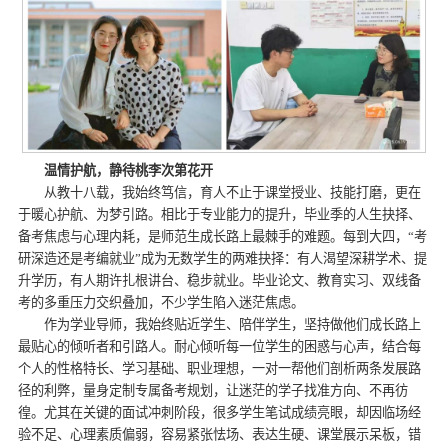
温情护航，静待桃李次第花开
从教十八载，我始终笃信，育人不止于课堂授业、技能打磨，更在
于暖心护航、为梦引路。相比于专业能力的提升，毕业季的人生抉择、
备考焦虑与心理内耗，是师范生成长路上最棘手的难题。每到大四，“考
研深造还是考编就业”成为无数学生的两难抉择：有人渴望深耕学术、提
升学历，有人期许扎根讲台、稳步就业。毕业论文、教育实习、双线备
考的多重压力交织叠加，不少学生陷入迷茫焦虑。
作为学业导师，我始终贴近学生、陪伴学生，坚持做他们成长路上
最贴心的倾听者和引路人。耐心倾听每一位学生的困惑与心声，结合每
个人的性格特长、学习基础、职业理想，一对一帮他们剖析两条发展路
径的利弊，量身定制专属备考规划，让迷茫的学子找准方向、不再彷
徨。尤其在关键的面试冲刺阶段，很多学生笔试成绩亮眼，却因临场经
验不足、心理素质偏弱，容易紧张怯场、表达生硬、课堂展示呆板，错