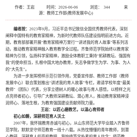
作者：王岩
时间：2026-06-06
浏览：
344
来
源：教师工作部(教师发展中心)
编者按
：
2023年9月，习近平总书记致信全国优秀教师代表，深刻
阐释中国特有的教育家精神，为新时代教师队伍建设指明前进方向。近
期，教育部部署开展“教育家精神万里行”“讲述我的育人故事”等系列活
动，推动教育家精神融入教育教学全过程。齐鲁师范学院始终以教育家
精神为引领，弘扬科学家精神，激励全体教职工秉持“躬耕教坛、强国有
我”的使命担当，扎根中国大地办教育，矢志争做学生为学、为事、为人
的“大先生”。
为进一步发挥榜样示范引领作用，党委宣传部、教师工作部（教师
发展中心）联合策划推出“讲述我的育人故事”专栏，邀请学校年度“最美
教师”（团队）代表，分享立德树人的暖心故事与育人感悟，以榜样之光
点亮师者初心，引导广大教师深耕教坛、潜心育人，推动教育家精神浸
润师心、落地生根，为教育强国建设贡献师院力量。
王岩：以匠心磨教艺，以温心育师者
初心如磐，深耕师范育人沃土
2007年，我怀揣教育赤诚与初心，从山东师范大学毕业踏入齐鲁师
范学院，默默坚守师范教育一线十八载。从热忱懵懂的青年教师，到潜
心教研、深耕育人的高校教授，我始终笃定朴素的育人信念：师范教