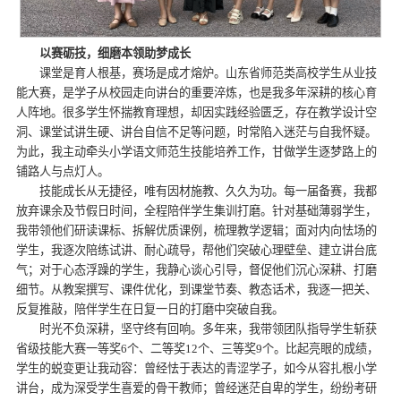
以赛砺技，细磨本领助梦成长
课堂是育人根基，赛场是成才熔炉。山东省师范类高校学生从业技
能大赛，是学子从校园走向讲台的重要淬炼，也是我多年深耕的核心育
人阵地。很多学生怀揣教育理想，却因实践经验匮乏，存在教学设计空
洞、课堂试讲生硬、讲台自信不足等问题，时常陷入迷茫与自我怀疑。
为此，我主动牵头小学语文师范生技能培养工作，甘做学生逐梦路上的
铺路人与点灯人。
技能成长从无捷径，唯有因材施教、久久为功。每一届备赛，我都
放弃课余及节假日时间，全程陪伴学生集训打磨。针对基础薄弱学生，
我带领他们研读课标、拆解优质课例，梳理教学逻辑；面对内向怯场的
学生，我逐次陪练试讲、耐心疏导，帮他们突破心理壁垒、建立讲台底
气；对于心态浮躁的学生，我静心谈心引导，督促他们沉心深耕、打磨
细节。从教案撰写、课件优化，到课堂节奏、教态话术，我逐一把关、
反复推敲，陪伴学生在日复一日的打磨中突破自我。
时光不负深耕，坚守终有回响。多年来，我带领团队指导学生斩获
省级技能大赛一等奖6个、二等奖12个、三等奖9个。比起亮眼的成绩，
学生的蜕变更让我动容：曾经怯于表达的青涩学子，如今从容扎根小学
讲台，成为深受学生喜爱的骨干教师；曾经迷茫自卑的学生，纷纷考研