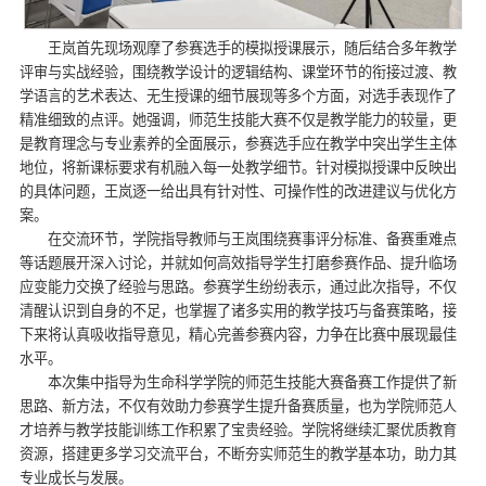
王岚首先现场观摩了参赛选手的模拟授课展示，随后结合多年教学
评审与实战经验，围绕教学设计的逻辑结构、课堂环节的衔接过渡、教
学语言的艺术表达、无生授课的细节展现等多个方面，对选手表现作了
精准细致的点评。她强调，师范生技能大赛不仅是教学能力的较量，更
是教育理念与专业素养的全面展示，参赛选手应在教学中突出学生主体
地位，将新课标要求有机融入每一处教学细节。针对模拟授课中反映出
的具体问题，王岚逐一给出具有针对性、可操作性的改进建议与优化方
案。
在交流环节，学院指导教师与王岚围绕赛事评分标准、备赛重难点
等话题展开深入讨论，并就如何高效指导学生打磨参赛作品、提升临场
应变能力交换了经验与思路。参赛学生纷纷表示，通过此次指导，不仅
清醒认识到自身的不足，也掌握了诸多实用的教学技巧与备赛策略，接
下来将认真吸收指导意见，精心完善参赛内容，力争在比赛中展现最佳
水平。
本次集中指导为生命科学学院的师范生技能大赛备赛工作提供了新
思路、新方法，不仅有效助力参赛学生提升备赛质量，也为学院师范人
才培养与教学技能训练工作积累了宝贵经验。学院将继续汇聚优质教育
资源，搭建更多学习交流平台，不断夯实师范生的教学基本功，助力其
专业成长与发展。