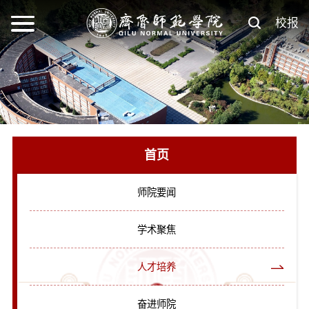
校报
首页
师院要闻
学术聚焦
人才培养
奋进师院