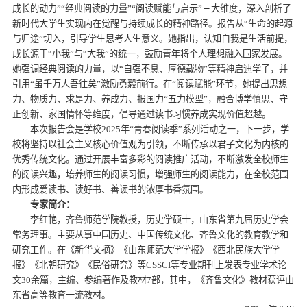
成长的动力”“经典阅读的力量”“阅读赋能与启示”三大维度，深入剖析了
新时代大学生实现内在觉醒与持续成长的精神路径。报告从“生命的起源
与归途”切入，引导学生思考人生意义。她指出，认知自我是生活前提，
成长源于“小我”与“大我”的统一，鼓励青年将个人理想融入国家发展。
她强调经典阅读的力量，以“自强不息、厚德载物”等精神启迪学子，并
引用“虽千万人吾往矣”激励勇毅前行。在“阅读赋能”环节，她提出思想
力、物质力、求是力、养成力、报国力“五力模型”，融合博学慎思、守
正创新、家国情怀等维度，倡导通过读书习惯养成实现价值超越。
本次报告会是学校2025年“青春阅读季”系列活动之一，下一步，学
校将坚持以社会主义核心价值观为引领，不断传承以君子文化为内核的
优秀传统文化。通过开展丰富多彩的阅读推广活动，不断激发全校师生
的阅读兴趣，培养师生的阅读习惯，增强师生的阅读能力，在全校范围
内形成爱读书、读好书、善读书的浓厚书香氛围。
专家简介：
李红艳，齐鲁师范学院教授，历史学硕士，山东省第九届历史学会
常务理事。主要从事中国历史、中国传统文化、齐鲁文化的教育教学和
研究工作。在《新华文摘》《山东师范大学学报》《西北民族大学学
报》《北朝研究》《民俗研究》等CSSCI等专业期刊上发表专业学术论
文30余篇，主编、参编著作及教材7部，其中，《齐鲁文化》教材获评山
东省高等教育一流教材。