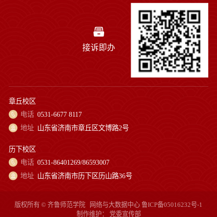
接诉即办
章丘校区
电话
0531-6677 8117
地址
山东省济南市章丘区文博路2号
历下校区
电话
0531-86401269/86593007
地址
山东省济南市历下区历山路36号
版权所有 © 齐鲁师范学院
网络与大数据中心
鲁ICP备05016232号-1
制作维护：
党委宣传部