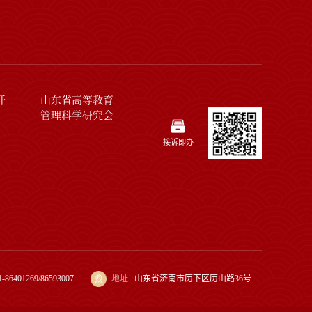
开
山东省高等教育
管理科学研究会
接诉即办
1-86401269/86593007
地址
山东省济南市历下区历山路36号