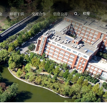
业
师训干训
交流合作
信息公开
校报