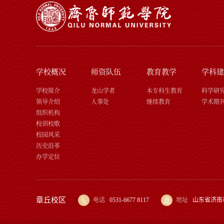
学校概况
师资队伍
教育教学
学科建
学校简介
龙山学者
本专科生教育
科学研
领导介绍
人事处
继续教育
学术期
组织机构
校训校歌
校园风采
历史沿革
办学定位
章丘校区
电话
0531-6677 8117
地址
山东省济南