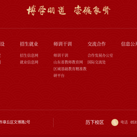
设
招生就业
师训干训
交流合作
信息公
究
招生信息网
师训干训
合作发展办公室
刊
就业信息网
山东省教师教育网
国际交流处
区域基础教育精准教
研平台
历下校区
市章丘区文博路2号
电话
053