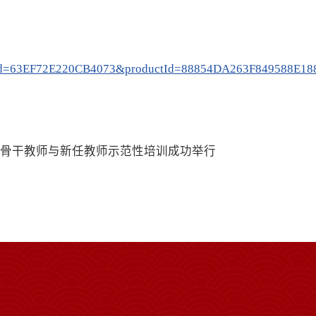
d=63EF72E220CB4073&productId=88854DA263F849588E1
科”骨干教师与新任教师示范性培训成功举行