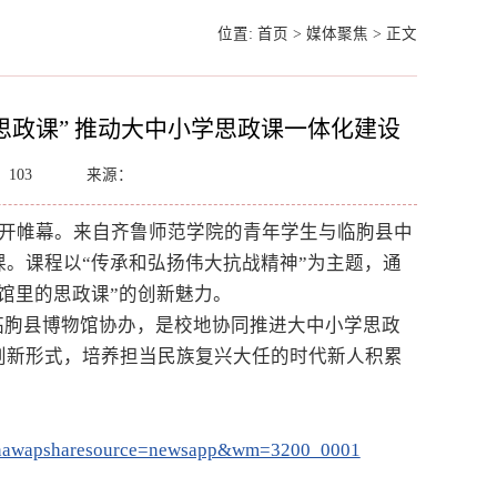
位置:
首页
>
媒体聚焦
>
正文
政课” 推动大中小学思政课一体化建设
：
103
来源：
拉开帷幕。来自齐鲁师范学院的青年学生与临朐县中
。课程以“传承和弘扬伟大抗战精神”为主题，通
馆里的思政课”的创新魅力。
临朐县博物馆协办，是校地协同推进大中小学思政
创新形式，培养担当民族复兴大任的时代新人积累
l?sinawapsharesource=newsapp&wm=3200_0001