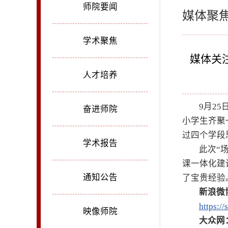
师院要闻
媒体聚
学术聚焦
媒体关
人才培养
9月2
奋进师院
小学生齐聚
过四个学段
学术报告
此次“
课一体化建
通知公告
了宝贵经验
新浪微
https:/
映像师院
大众网