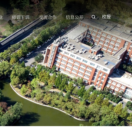
业
师训干训
交流合作
信息公开
校报