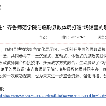
焦
注：齐鲁师范学院与临朐县教体局打造“场馆里的思
作者：
时间：2025-09-28
浏览
5日，临朐县博物馆红色文化展厅内，一场别开生面的思政课
一堂，共同参与了一堂沉浸式、互动式、体验式的思政实践课
思政教师同台衔接授课、多元教学方式融合，生动展现了“场
场馆里的思政课”由齐鲁师范学院与临朐县教体局共同主办，
设的一次成功探索，也为未来进一步整合资源、强化衔接、
。
博：
/sd.sina.cn/news/2025-09-28/detail-infsaexm2630509.d.htm
：