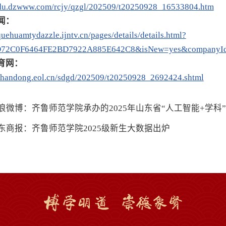
edu.dzwww.com/rcjy/qzgl/202509/t20250928_16533804.htm
闻：
quehuamtydazzle.ijntv.cn/pages/details/details.html?
D72C0F6464FE2BD7922A885E642C8&isNew=yes&companyI
育网：
/shandong.eol.cn/sdgd/202509/t20250928_2692424.shtml
浪微博：齐鲁师范学院承办的2025年山东省“人工智能+学
东商报：齐鲁师范学院2025级新生大数据出炉