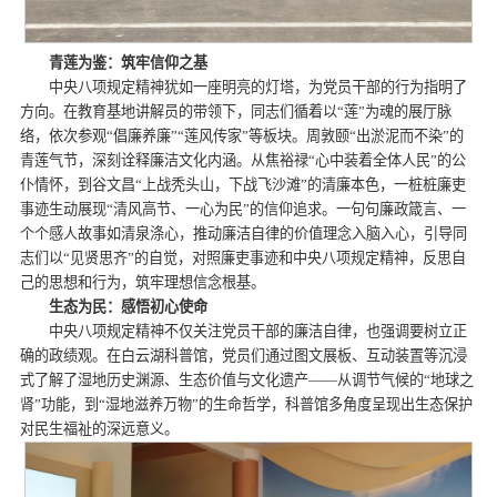
青莲为鉴
：
筑牢信仰之基
中央八项规定精神犹如一座明亮的灯塔，为党员干部的行为指明了
方向。在教育基地讲解员的带领下，同志们循着以“莲”为魂的展厅脉
络，依次参观“倡廉养廉”“莲风传家”等板块。周敦颐“出淤泥而不染”的
青莲气节，深刻诠释廉洁文化内涵。从焦裕禄“心中装着全体人民”的公
仆情怀，到谷文昌“上战秃头山，下战飞沙滩”的清廉本色，一桩桩廉吏
事迹生动展现“清风高节、一心为民”的信仰追求。一句句廉政箴言、一
个个感人故事如清泉涤心，推动廉洁自律的价值理念入脑入心，引导同
志们以“见贤思齐”的自觉，对照廉吏事迹和中央八项规定精神，反思自
己的思想和行为，筑牢理想信念根基。
生态为民
：
感悟初心使命
中央八项规定精神不仅关注党员干部的廉洁自律，也强调要树立正
确的政绩观。在白云湖科普馆，党员们通过图文展板、互动装置等沉浸
式了解了湿地历史渊源、生态价值与文化遗产——从调节气候的“地球之
肾”功能，到“湿地滋养万物”的生命哲学，科普馆多角度呈现出生态保护
对民生福祉的深远意义。