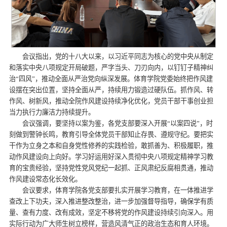
会议指出，党的十八大以来，以习近平同志为核心的党中央从制定
和落实中央八项规定开局破题，严字当头、刀刃向内，以钉钉子精神纠
治“四风”，推动全面从严治党向纵深发展。体育学院党委始终把作风建
设摆在突出位置，坚持全面从严，持续用力锻造过硬队伍。抓作风、转
作风、树新风，推动全院作风建设持续净化优化，党员干部干事创业担
当力执行力廉洁力持续提升。
会议强调，要坚持以案为鉴，各党支部要深入开展“以案四说”，时
刻做到警钟长鸣，教育引导全体党员干部知止存畏、遵规守纪。要把实
干作为立身之本和自身党性修养的实践检验，敢抓善为、积极履职，推
动作风建设向上向好。学习好运用好深入贯彻中央八项规定精神学习教
育的宝贵经验，坚持党性党风党纪一起抓、正风肃纪反腐相贯通，推动
作风建设常态化长效化。
会议要求，体育学院各党支部要扎实开展学习教育，在一体推进学
查改上下功夫，深入推进整改整治，进一步加强督导指导，确保学有质
量、查有力度、改有成效，坚定不移将党的作风建设持续引向深入。用
实际行动为广大师生树立榜样，营造风清气正的政治生态和育人环境。