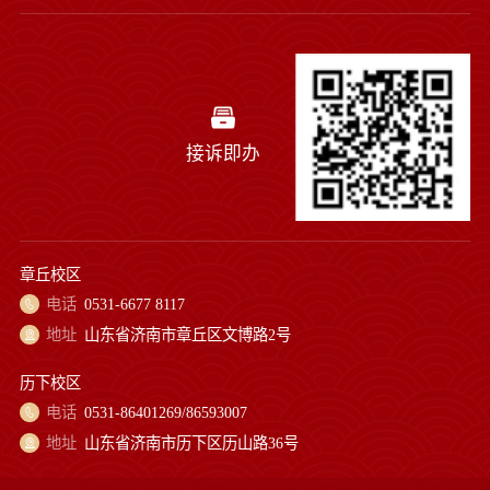
接诉即办
章丘校区
电话
0531-6677 8117
地址
山东省济南市章丘区文博路2号
历下校区
电话
0531-86401269/86593007
地址
山东省济南市历下区历山路36号