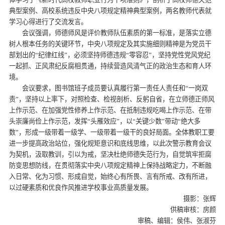
典型案例、高校系统违反中央八项规定精神典型案例，两名教师代表就
学习心得进行了交流发言。
会议强调，师德师风是评价教师队伍素质的第一标准，是落实立德
树人根本任务的关键环节，中央八项规定及其实施细则精神是为党员干
部划出的“纪律红线”，必须坚持师德违规“零容忍”，坚持党性党风党纪
一起抓、正风肃纪反腐相贯通，持续营造风清气正的政治生态和育人环
境。
会议要求，图书馆班子成员要认真履行第一责任人责任和“一岗双
责”，坚持以上率下，对照检查、检视剖析、反躬自省，在立师德正师风
上作示范、在加强党性修养上作示范、在抵制违规吃喝上作示范、在带
头崇廉尚俭上作示范，发挥“头雁效应”，以“关键少数”带动“绝大多
数”，形成一级带着一级学、一级带着一级干的良好局面。全体教职工要
进一步提高政治站位，强化规矩意识和底线思维，以此次警示教育会议
为契机，汲取教训，引以为戒，坚决杜绝师德失范行为，自觉筑牢拒腐
防变思想防线，在贯彻落实中央八项规定精神上保持战略定力，不断融
入日常、化为习惯、形成自觉，始终心有所畏、言有所戒、改有所进，
以过硬素质和优良作风推进学校事业高质量发展。
摄影：张辉
供稿审核：房颜
审稿、编辑：侯伟、张淑芬