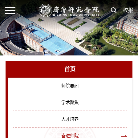
校报
首页
师院要闻
学术聚焦
人才培养
奋进师院