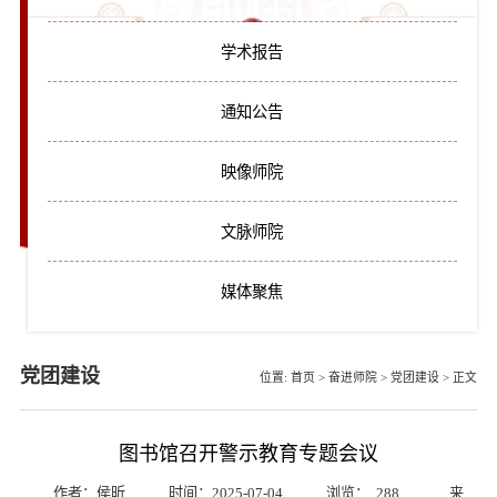
学术报告
通知公告
映像师院
文脉师院
媒体聚焦
党团建设
位置:
首页
>
奋进师院
>
党团建设
>
正文
图书馆召开警示教育专题会议
作者：侯昕
时间：2025-07-04
浏览：
288
来