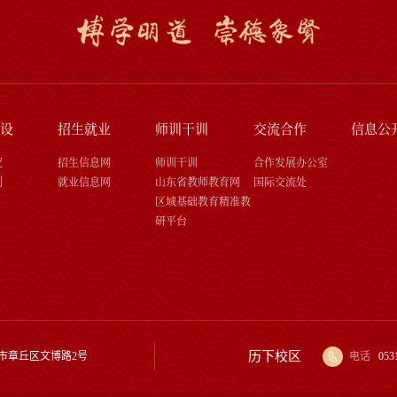
设
招生就业
师训干训
交流合作
信息公
究
招生信息网
师训干训
合作发展办公室
刊
就业信息网
山东省教师教育网
国际交流处
区域基础教育精准教
研平台
历下校区
市章丘区文博路2号
电话
053