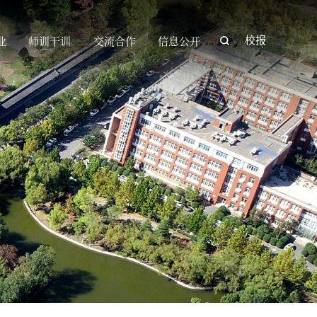
业
师训干训
交流合作
信息公开
校报