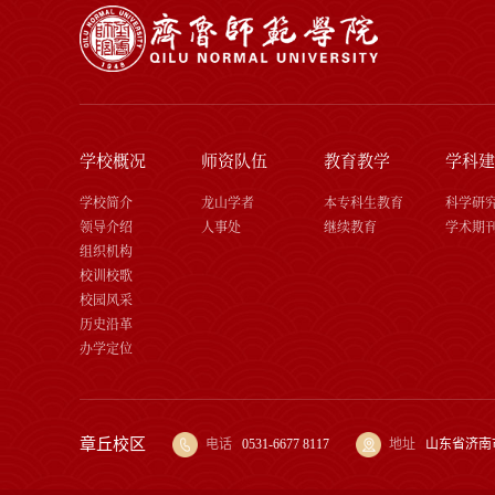
学校概况
师资队伍
教育教学
学科建
学校简介
龙山学者
本专科生教育
科学研
领导介绍
人事处
继续教育
学术期
组织机构
校训校歌
校园风采
历史沿革
办学定位
章丘校区
电话
0531-6677 8117
地址
山东省济南