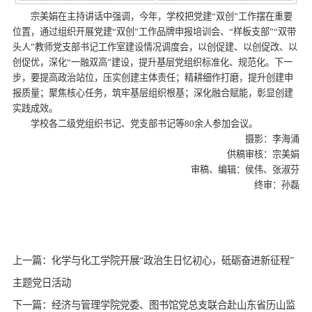
宗美娟在主持讲话中强调，今年，学校把党建“双创”工作摆在重要
位置，通过组织开展党建“双创”工作品牌申报培训会、“样板支部”“双带
头人”教师党支部书记工作室建设情况调度会，以创促建、以创促改、以
创促优，深化“一融双高”建设，提升基层党组织标准化、规范化。下一
步，要提高政治站位，压实创建主体责任；精耕细作打磨，提升创建申
报质量；聚焦核心任务，筑牢基层组织根基；深化融合赋能，彰显创建
实践成效。
学校各二级党组织书记、党支部书记等80余人参加会议。
摄影：李海涌
供稿审核：宗美娟
审稿、编辑：侯伟、张淑芬
终审：孙磊
上一篇：化学与化工学院开展“政治生日忆初心，砥砺奋进新征程”
主题党日活动
下一篇：经济与管理学院党委、图书馆党总支联合赴山东省历山监