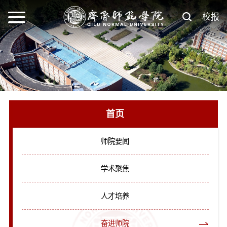
校报
首页
师院要闻
学术聚焦
人才培养
奋进师院