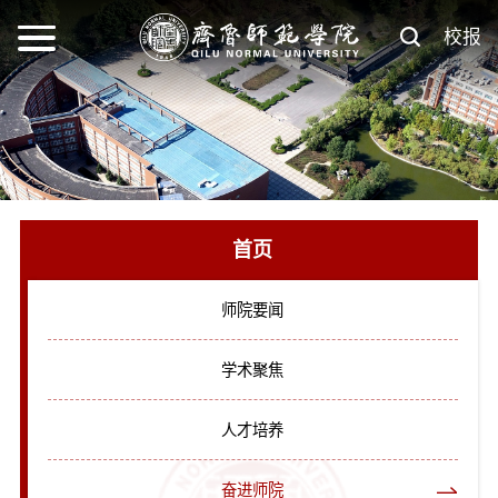
校报
首页
师院要闻
学术聚焦
人才培养
奋进师院