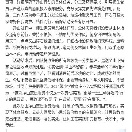
事项，详细明确了净山行动的具体任务、分工及环保要求，引导师生党
员以严谨认真的态度投入志愿服务，充分发挥党员先锋模范作用。随
后，工作人员为参与师生分发垃圾袋、垃圾拾取夹等工具，再次叮嘱大
家做好自我防护、结伴而行，确保活动安全有序开展。
净山过程中，师生党员带头冲锋在前，全体志愿者们沿着胡山林场
步道有序前行，秉持不怕脏、不怕累的优良作风，俯身钻进林间角落、
用夹子一点点夹出碎石缝里的烟头，仔细捡拾沿途散落的饮料瓶、塑料
袋、纸屑等各类垃圾，细致清理步道两侧及林间卫生死角，用双手还原
山林本色，用行动传递环保理念。
活动结束后，团队将收集的所有垃圾统一分类整理，运送至山下指
定垃圾回收点规范处理，切实做到“净山不留痕”。参与活动的同学们纷
纷表示，过程虽然辛苦，但看到清理前后环境的对比，成就感油然而
生。今后不仅要自己坚持低碳环保，更要带动身边同学文明登山、不留
垃圾，共同守护美丽家园。2024级小学教育专业入党积极分子杨惠如表
示，“这次净山志愿服务不仅是一次劳动实践，更是一堂生动鲜活的‘行
走的思政课’，思政课不仅要‘学’在课堂，更要‘行’在脚下。”。
此次胡山净山志愿服务活动，打破了传统思政教育的固有形式，实
现了体育健身、公益志愿服务与思想政治教育的有机融合，让思政教育
走出课堂、走进自然、落到实处，让师生在实践中受教育、长才干、作
贡献。