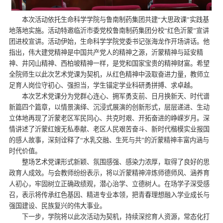
本次活动依托生命科学学院与鲁南制药集团共建“大思政课”实践基
地落地实施。活动特邀临沂市委党校鲁南制药集团分校“红色沂蒙”宣讲
团进校宣讲。活动伊始，生命科学学院党委书记张海龙作开场讲话。他
指出，伟大建党精神是中国共产党人的精神之源，沂蒙精神与延安精
神、井冈山精神、西柏坡精神一样，是党和国家宝贵的精神财富。希望
全院师生以此次艺术党课为契机，从红色精神中汲取奋进力量，教师立
足育人岗位守初心、强担当，学生锚定学业科研勇拼搏、求卓越。
本次艺术党课分为党群心连心、拥军勇支前、日月换新天、时代谱
新篇四个篇章，以情景演绎、沉浸式展演的创新形式，层层递进、生动
立体地再现了沂蒙老区军民同心、共克时艰、开拓奋进的峥嵘岁月。深
情讲述了沂蒙红嫂无私奉献、老区人民艰苦奋斗、新时代楷模实业报国
的感人故事，深刻诠释了“水乳交融、生死与共”的沂蒙精神丰富内涵与
时代价值。
整场艺术党课形式新颖、氛围感强、感染力浓厚，取得了良好的思
政育人成效。与会教师纷纷表示，将以沂蒙精神淬炼师德师风、涵养育
人初心，牢固树立正确政绩观，潜心治学、立德树人。在场学子深受感
召，表示将传承红色基因、精进专业本领，把青春理想融入学业成长与
强国建设、民族复兴的伟大事业。
下一步，学院将以此次活动为契机，持续深挖育人资源，常态化打