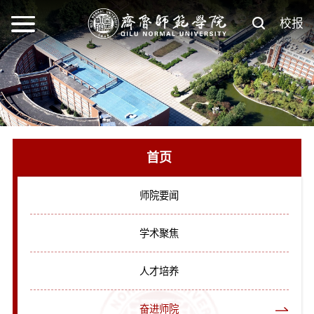
校报
首页
师院要闻
学术聚焦
人才培养
奋进师院