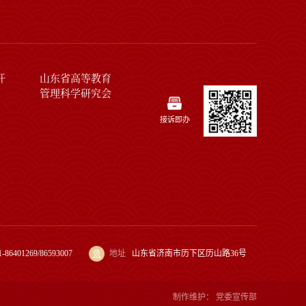
开
山东省高等教育
管理科学研究会
接诉即办
1-86401269/86593007
地址
山东省济南市历下区历山路36号
制作维护：
党委宣传部