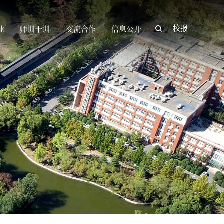
业
师训干训
交流合作
信息公开
校报