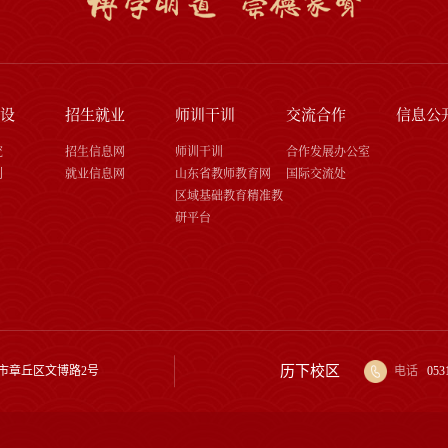
设
招生就业
师训干训
交流合作
信息公
究
招生信息网
师训干训
合作发展办公室
刊
就业信息网
山东省教师教育网
国际交流处
区域基础教育精准教
研平台
历下校区
市章丘区文博路2号
电话
053