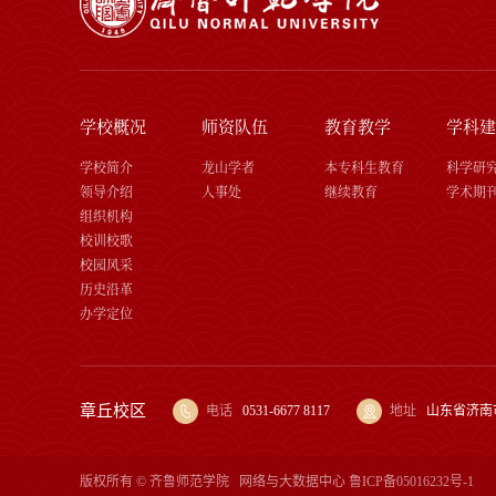
学校概况
师资队伍
教育教学
学科建
学校简介
龙山学者
本专科生教育
科学研
领导介绍
人事处
继续教育
学术期
组织机构
校训校歌
校园风采
历史沿革
办学定位
章丘校区
电话
0531-6677 8117
地址
山东省济南
版权所有 © 齐鲁师范学院
网络与大数据中心
鲁ICP备05016232号-1