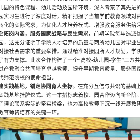
儿园的特色课程、幼儿活动及园所环境，深入考察了其先进
园实习生进行了深度对话，精准把握了当前学前教育领域对
转化的实际需求，为优化人才培养模式、增强教育服务供给
企拓岗内涵，服务国家战略与民生需求。
前期学院每年选派
园，这充分证明了学院人才培养的质量与两所幼儿园对毕业生
对接社会需求的重要举措。通过精准对接园所人才规划，学
了有力支撑。此次合作构建了一个“高校-幼儿园-学生”三方
过产教融合共同培育卓越教师、提升早期教育质量、服务国
代师范院校的使命担当。
建实践基地，锚定协同育人坐标。
在充分互信与共识的基础
实践基地挂牌仪式。这一举措标志着校、园合作迈向新台阶
了理论联系实际的坚实桥梁，也为高校教师下沉一线开展教
教育师资培养的关键一环。