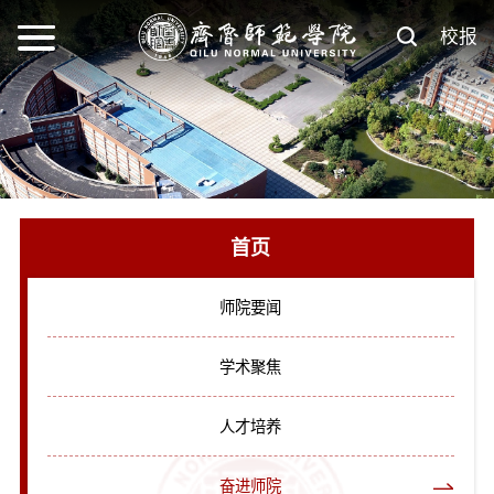
校报
首页
师院要闻
学术聚焦
人才培养
奋进师院