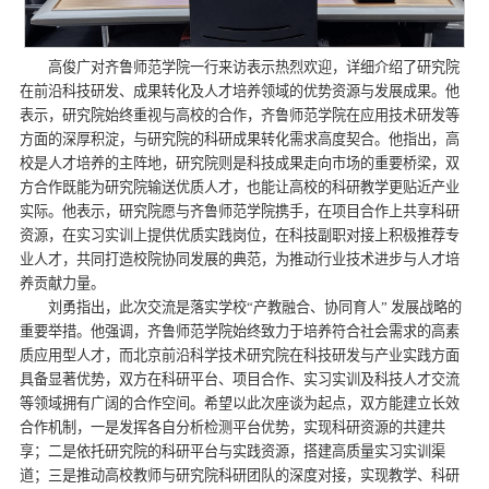
高俊广对齐鲁师范学院一行来访表示热烈欢迎，详细介绍了研究院
在前沿科技研发、成果转化及人才培养领域的优势资源与发展成果。他
表示，研究院始终重视与高校的合作，齐鲁师范学院在应用技术研发等
方面的深厚积淀，与研究院的科研成果转化需求高度契合。他指出，高
校是人才培养的主阵地，研究院则是科技成果走向市场的重要桥梁，双
方合作既能为研究院输送优质人才，也能让高校的科研教学更贴近产业
实际。他表示，研究院愿与齐鲁师范学院携手，在项目合作上共享科研
资源，在实习实训上提供优质实践岗位，在科技副职对接上积极推荐专
业人才，共同打造校院协同发展的典范，为推动行业技术进步与人才培
养贡献力量。
刘勇指出，此次交流是落实学校“产教融合、协同育人” 发展战略的
重要举措。他强调，齐鲁师范学院始终致力于培养符合社会需求的高素
质应用型人才，而北京前沿科学技术研究院在科技研发与产业实践方面
具备显著优势，双方在科研平台、项目合作、实习实训及科技人才交流
等领域拥有广阔的合作空间。希望以此次座谈为起点，双方能建立长效
合作机制，一是发挥各自分析检测平台优势，实现科研资源的共建共
享；二是依托研究院的科研平台与实践资源，搭建高质量实习实训渠
道；三是推动高校教师与研究院科研团队的深度对接，实现教学、科研