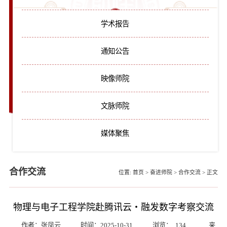
学术报告
通知公告
映像师院
文脉师院
媒体聚焦
合作交流
位置:
首页
>
奋进师院
>
合作交流
>
正文
物理与电子工程学院赴腾讯云・融发数字考察交流
作者：张凤云
时间：2025-10-31
浏览：
134
来