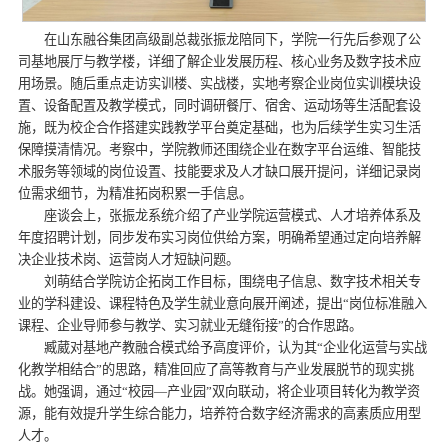
在山东融谷集团高级副总裁张振龙陪同下，学院一行先后参观了公
司基地展厅与教学楼，详细了解企业发展历程、核心业务及数字技术应
用场景。随后重点走访实训楼、实战楼，实地考察企业岗位实训模块设
置、设备配置及教学模式，同时调研餐厅、宿舍、运动场等生活配套设
施，既为校企合作搭建实践教学平台奠定基础，也为后续学生实习生活
保障摸清情况。考察中，学院教师还围绕企业在数字平台运维、智能技
术服务等领域的岗位设置、技能要求及人才缺口展开提问，详细记录岗
位需求细节，为精准拓岗积累一手信息。
座谈会上，张振龙系统介绍了产业学院运营模式、人才培养体系及
年度招聘计划，同步发布实习岗位供给方案，明确希望通过定向培养解
决企业技术岗、运营岗人才短缺问题。
刘萌结合学院访企拓岗工作目标，围绕电子信息、数字技术相关专
业的学科建设、课程特色及学生就业意向展开阐述，提出“岗位标准融入
课程、企业导师参与教学、实习就业无缝衔接”的合作思路。
臧葳对基地产教融合模式给予高度评价，认为其“企业化运营与实战
化教学相结合”的思路，精准回应了高等教育与产业发展脱节的现实挑
战。她强调，通过“校园—产业园”双向联动，将企业项目转化为教学资
源，能有效提升学生综合能力，培养符合数字经济需求的高素质应用型
人才。