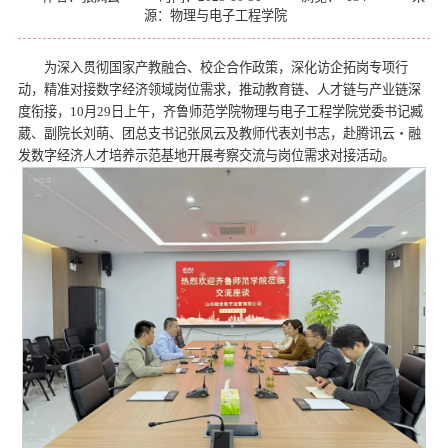
源：物理与电子工程学院
为深入贯彻国家产教融合、校企合作政策，深化访企拓岗专项行
动，精准对接数字经济领域岗位需求，推动教育链、人才链与产业链深
度衔接，10月29日上午，齐鲁师范学院物理与电子工程学院党委书记臧
葳、副院长刘萌、团总支书记张凤云及教师代表刘书志，赴腾讯云・融
发数字经济人才培养示范基地开展考察交流与岗位需求对接活动。