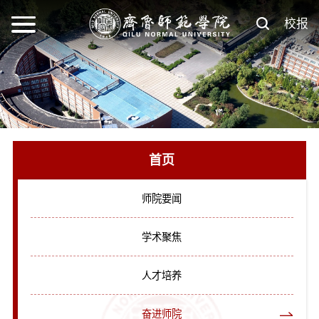
校报
首页
师院要闻
学术聚焦
人才培养
奋进师院