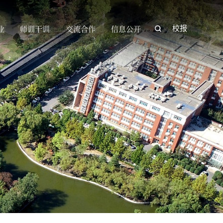
业
师训干训
交流合作
信息公开
校报