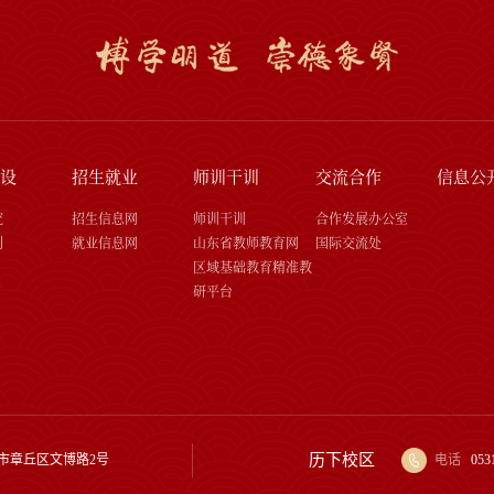
设
招生就业
师训干训
交流合作
信息公
究
招生信息网
师训干训
合作发展办公室
刊
就业信息网
山东省教师教育网
国际交流处
区域基础教育精准教
研平台
历下校区
市章丘区文博路2号
电话
053