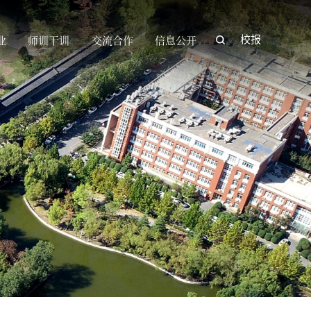
业
师训干训
交流合作
信息公开
校报