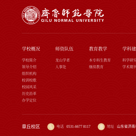
学校概况
师资队伍
教育教学
学科建
学校简介
龙山学者
本专科生教育
科学研
领导介绍
人事处
继续教育
学术期
组织机构
校训校歌
校园风采
历史沿革
办学定位
章丘校区
电话
0531-6677 8117
地址
山东省济南