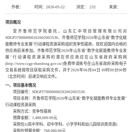
作者：
时间：2026-05-22
浏览：
232
来源：
项目概况
受齐鲁师范学院委托，山东汇中项目管理有限公司对
SDGP370000000202602003536、齐鲁师范学院2026年山东省“数字化赋
能教师专业发展”行动课程资源采购组织竞争性磋商，现欢迎国内合格的
供应商前来参加。齐鲁师范学院2026年山东省“数字化赋能教师专业发
展”行动课程资源采购的潜在供应商应在山东省政府采购网
(http://www.ccgp-shandong.gov.cn/)免费申请账号在山东省政府采购电子
交易系统按项目获取采购文件，并于2026年06月04日 09时00分00秒
（北京时间）前递交响应文件。
一、项目基本情况
项目编号：
SDGP370000000202602003536
项目名称：齐鲁师范学院
2026年山东省“数字化赋能教师专业发展”
行动课程资源采购
采购方式：竞争性磋商
预算金额：
1,488,000.00元
采购包
1(高中学科、初中学科、小学学科和幼儿园培训类资源):
采购包预算金额：
768,000.00元