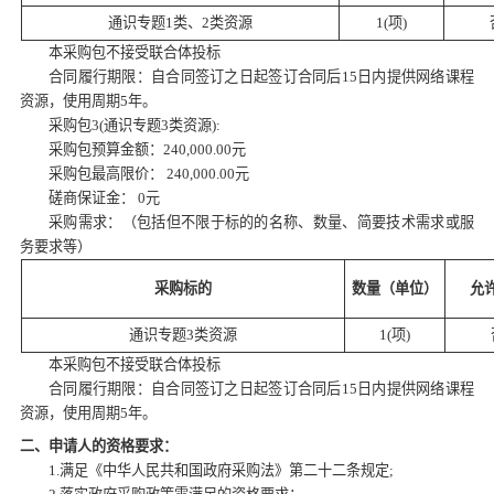
通识专题
1类、2类资源
1(项)
本采购包不接受联合体投标
合同履行期限：自合同签订之日起签订合同后
15日内提供网络课程
资源，使用周期5年。
采购包
3(通识专题3类资源):
采购包预算金额：
240,000.00元
采购包最高限价：
240,000.00元
磋商保证金：
0元
采购需求：（包括但不限于标的的名称、数量、简要技术需求或服
务要求等）
采购标的
数量（单位）
允
通识专题
3类资源
1(项)
本采购包不接受联合体投标
合同履行期限：自合同签订之日起签订合同后
15日内提供网络课程
资源，使用周期5年。
二、申请人的资格要求：
1.满足《中华人民共和国政府采购法》第二十二条规定;