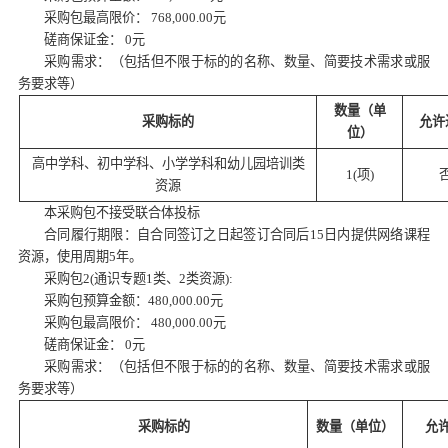
采购包最高限价：
768,000.00元
磋商保证金：
0元
采购需求：（包括但不限于标的的名称、数量、简要技术需求或服
务要求等）
数量（单
采购标的
允许
位）
高中学科、初中学科、小学学科和幼儿园培训类
1(项)
资源
本采购包不接受联合体投标
合同履行期限：自合同签订之日起签订合同后
15日内提供网络课程
资源，使用周期5年。
采购包
2(通识专题1类、2类资源):
采购包预算金额：
480,000.00元
采购包最高限价：
480,000.00元
磋商保证金：
0元
采购需求：（包括但不限于标的的名称、数量、简要技术需求或服
务要求等）
采购标的
数量（单位）
允