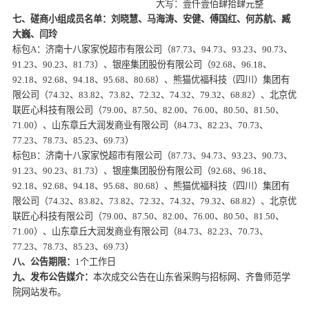
大写：壹仟壹佰肆拾肆元整
七、
磋商
小组成员名单：刘晓慧、马海涛、安健、傅国红、何苏航、臧
大巍、闫玲
标包
A
：济南十八家家悦超市有限公司（
87.73
、
94.73
、
93.23
、
90.73
、
91.23
、
90.23
、
81.73
）、银座集团股份有限公司（
92.68
、
96.18
、
92.18
、
92.68
、
94.18
、
95.68
、
80.68
）、熊猫优福科技（四川）集团有
限公司（
74.32
、
83.82
、
73.82
、
72.32
、
74.32
、
79.32
、
68.82
）、北京优
联匠心科技有限公司（
79.00
、
87.50
、
82.00
、
76.00
、
80.50
、
81.50
、
71.00
）、山东章丘大润发商业有限公司（
84.73
、
82.23
、
70.73
、
77.23
、
78.73
、
85.23
、
69.73
）
标包
B
：济南十八家家悦超市有限公司（
87.73
、
94.73
、
93.23
、
90.73
、
91.23
、
90.23
、
81.73
）、银座集团股份有限公司（
92.68
、
96.18
、
92.18
、
92.68
、
94.18
、
95.68
、
80.68
）、熊猫优福科技（四川）集团有
限公司（
74.32
、
83.82
、
73.82
、
72.32
、
74.32
、
79.32
、
68.82
）、北京优
联匠心科技有限公司（
79.00
、
87.50
、
82.00
、
76.00
、
80.50
、
81.50
、
71.00
）、山东章丘大润发商业有限公司（
84.73
、
82.23
、
70.73
、
77.23
、
78.73
、
85.23
、
69.73
）
八、公告期限：
1个工作日
九、发布公告媒介：
本次成交公告在
山东省采购与招标网、齐鲁师范学
院网站发布。