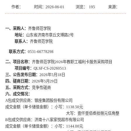
作者：
时间：2026-06-01
浏览：
195
来源：
一、采购人：
齐鲁师范学院
地址：
山东省济南市章丘文博路
2号
联系人：
齐鲁师范学院
联系方式：
0531-66778298
二、项目名称：
齐鲁师范学院
2026年教职工福利卡服务采购项目
项目编号：
QLSF-CS-20260513
三、公告发布日期：
202
6
年
5
月
18
日
四、
磋商
日期：
202
6
年
5
月
29
日
五、采购方式：
竞争性磋商
六、成交
情况：
A包成交供应商：银座集团股份有限公司
成交金额（单卡储值金额）：小写：
1138.50元
大写：壹仟壹佰叁拾捌元伍角整
B包成交供应商：济南十八家家悦超市有限公司
成交金额（单卡储值金额）：小写：
1144.00元