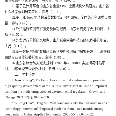
东省社会科学规划研究一般项目，参与（2/6）。
11.基于云计算平台的山东省企业XBRL应用架构体系研究，山东省
社会科学规划研究专项，参与（2/8）。
12.基于Hadoop平台的海量数据统计分析研究，全国统计科研重点项
目，参与（2/6）。
13.外贸运行监测专家服务及撰写报告，山东省商务厅委托项目，主
持（1/15）。
14.外贸运行分析研究服务，山东聚变网络科技有限公司委托项目，
主持（1/15）。
15.基于数据挖掘的有机蔬菜价格短期预测模型研究开发，上海盛科
果蔬专业合作社委托项目，主持（1/8）。
16.山东省综合防灾减灾规划（2016年-2020年）实施情况评估项
目，山东省减灾委委托项目，参与（2/10）。
（二）学术论文
1.
Guo Siliang*
, Ma Heng. Does industrial agglomeration promote
high‐quality development of the Yellow River Basin in China? Empirical
test from the moderating effect of environmental regulation.
Growth and
Change
,2021,52(4), 2040-2070.
2.
Siliang Guo*
, Heng Ma. Will companies take the initiative in green
technology innovation? Empirical evidence from listed manufacturing
companies in China,
Applied Economics
, 2023,55 (6) ,636-652.