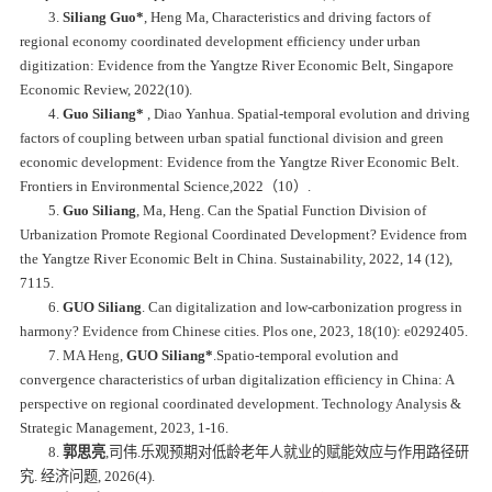
3.
Siliang Guo*
, Heng Ma, Characteristics and driving factors of
regional economy coordinated development efficiency under urban
digitization: Evidence from the Yangtze River Economic Belt,
Singapore
Economic Review
, 2022(10).
4.
Guo
Siliang*
, Diao Yanhua. Spatial-temporal evolution and driving
factors of coupling between urban spatial functional division and green
economic development: Evidence from the Yangtze River Economic Belt.
Frontiers in Environmental Science
,2022（10）.
5.
Guo Siliang
, Ma, Heng. Can the Spatial Function Division of
Urbanization Promote Regional Coordinated Development? Evidence from
the Yangtze River Economic Belt in China.
Sustainability,
2022, 14 (12),
7115.
6.
GUO Siliang
. Can digitalization and low-carbonization progress in
harmony? Evidence from Chinese cities.
Plos one
, 2023, 18(10): e0292405.
7. MA Heng,
GUO Siliang*
.Spatio-temporal evolution and
convergence characteristics of urban digitalization efficiency in China: A
perspective on regional coordinated development.
Technology Analysis &
Strategic Management
, 2023, 1-16.
8.
郭思亮
,司伟.乐观预期对低龄老年人就业的赋能效应与作用路径研
究. 经济问题, 2026(4).