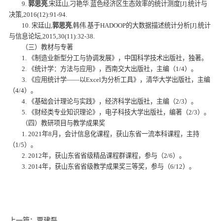
9.
郭思亮
,宋廷山,刁艳华.蓝色经济区生态效率的统计测度[J].统计与
决策,2016(12):91-94.
10. 宋廷山,
郭思亮
,韩伟.基于HADOOP的大数据描述统计分析[J].统计
与信息论坛,2015,30(11):32-38.
（三）教材与专著
1. 《制造业新型分工与协调发展》，中国科学技术出版社，独著。
2. 《统计学：方法与应用》，西南交大出版社，主编（1/4）。
3. 《应用统计学——以Excel为分析工具》，清华大学出版社，主编
（4/4）。
4. 《基础会计理论与实践》，经济科学出版社，主编（2/3）。
5. 《财经类专业知识理论》，电子科技大学出版社，编著（2/3）。
（四）教研项目与教学成果奖
1. 2021年8月，会计信息化课程，获山东省一流本科课程，主持
（1/5）。
2. 2012年，获山东省省级精品课程群课程，参与（2/6）。
3. 2014年，获山东省省级教学成果奖三等奖，参与（6/12）。
上一篇：贾建磊