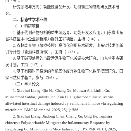
山学者”。
研究领域与方向：功能性食品开发、功能微生物制剂研发技术研
究。
二、标志性学术业绩
（一）科研项目
1. 基于代谢产物分析的益生菌选育、功能开发及应用，山东省山东
省科技型中小企业创新能力提升工程项目，主持（1/6）。
2. 农林废弃物（脐橙枝桠）高值化利用技术研发，山东省技术创新
引导计划（鲁渝科技协作），主持（1/15）。
3. 基于碱预处理的市政污泥生物干化关键技术研究，山东省重点研
发计划，主持（1/7）。
4. 基于有限时间稳定的有机固体废弃物生物干化数学模型研究，国
家自然科学基金，参与（3/6）。
（二）学术论文
1.
Xiaohui Liang
, Qin He, Chang Xu, Munwar Ali, Linlin Gu,
Muhammad Safdar, Qudratullah, Kun Li.
Ligilactobacillus salivarius
alleviated intestinal damage induced by Salmonella in mice via regulating
microbiota. BMC Microbiol. 2025, 25(1): 586.
2.
Xiaohui Liang
, Jiadong Chen, Chang Xu, Qing He.
Tupistra
chinensis
Polysaccharide Mitigates the Inflammatory Response by
Regulating GutMicrobiota in Mice Induced by LPS. PAK VET J, 2025,