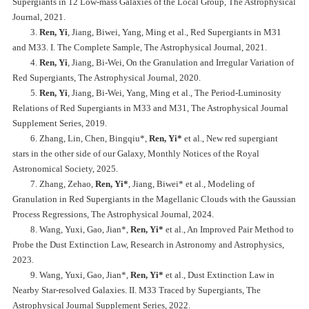
Supergiants in 12 Low-mass Galaxies of the Local Group, The Astrophysical
Journal, 2021.
3.
Ren, Yi
, Jiang, Biwei, Yang, Ming et al., Red Supergiants in M31
and M33. I. The Complete Sample, The Astrophysical Journal, 2021.
4.
Ren, Yi
, Jiang, Bi-Wei, On the Granulation and Irregular Variation of
Red Supergiants, The Astrophysical Journal, 2020.
5.
Ren, Yi
, Jiang, Bi-Wei, Yang, Ming et al., The Period-Luminosity
Relations of Red Supergiants in M33 and M31, The Astrophysical Journal
Supplement Series, 2019.
6. Zhang, Lin, Chen, Bingqiu*,
Ren, Yi*
et al., New red supergiant
stars in the other side of our Galaxy, Monthly Notices of the Royal
Astronomical Society, 2025.
7. Zhang, Zehao,
Ren, Yi*
, Jiang, Biwei* et al., Modeling of
Granulation in Red Supergiants in the Magellanic Clouds with the Gaussian
Process Regressions, The Astrophysical Journal, 2024.
8. Wang, Yuxi, Gao, Jian*,
Ren, Yi*
et al., An Improved Pair Method to
Probe the Dust Extinction Law, Research in Astronomy and Astrophysics,
2023.
9. Wang, Yuxi, Gao, Jian*,
Ren, Yi*
et al., Dust Extinction Law in
Nearby Star-resolved Galaxies. II. M33 Traced by Supergiants, The
Astrophysical Journal Supplement Series, 2022.