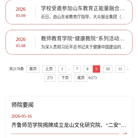
学校受邀参加山东教育正能量融合传播行动启动暨《开屏见“好”·育见齐鲁》上线活动
2026
05.09
近日，由山东省教育厅指导，大众报业集团（大众日报社）主办的山东教育正能量融合传播行动启动仪式暨《开屏见“好”·育见齐鲁》上线活动在大众传媒大厦举行。学校党委委员、宣传部部长孙磊受邀出席活动。会上，...
教师教育学院“健康教院”系列活动顺利收官
2026
05.08
为深入贯彻习近平总书记关于健康中国建设的重要论述，落实立德树人根本任务，4月，教师教育学院以思政铸魂，以学习筑基，以健康固本，举办“健康教院”系列活动，以“大健康”统领学生品格培育、心理健康、身体健...
...
...
共2178条
首页
上页
1
7
8
9
10
11
273
下页
尾页
9/273
师院要闻
2026-05-16
齐鲁师范学院揭牌成立龙山文化研究院、“二安”文化研究院