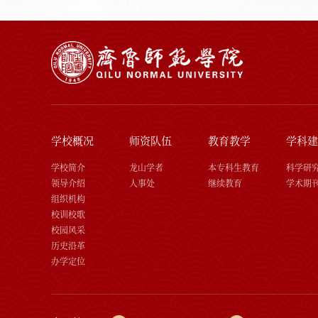
学校概况
师资队伍
教育教学
学科建
学校简介
龙山学者
本专科生教育
科学研
领导介绍
人事处
继续教育
学术期
组织机构
校训校歌
校园风采
历史沿革
办学定位