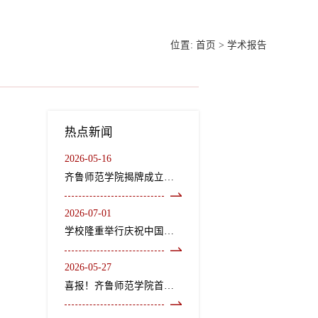
位置:
首页
>
学术报告
热点新闻
2026-05-16
齐鲁师范学院揭牌成立龙山文化研究院、“二安”文化研究院
2026-07-01
学校隆重举行庆祝中国共产党成立105周年“七一”表彰大会暨《长歌尽美》艺术党课
2026-05-27
喜报！齐鲁师范学院首个中外合作办学机构获教育部正式批复设立