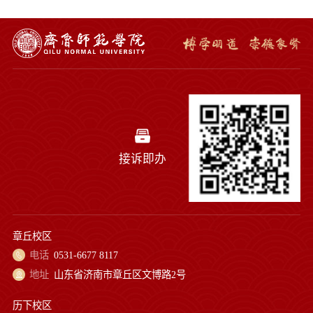
接诉即办
章丘校区
电话
0531-6677 8117
地址
山东省济南市章丘区文博路2号
历下校区