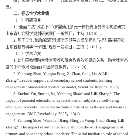
研究领域与方向：方向一，儿童青少年发展；方向二，教师专业发
展。
二、标志性学术业绩
（一）科研项目
1. “全面二孩”政策下0-3岁婴幼儿多元一体托育服务体系构建研究，
山东省社会科学规划研究项目一般项目，主持（1/10）。
2. 基于工作场域的高职教师学习领导力模型建构与提升路径研究，
山东省教育科学“十四五”规划一般项目，主持（1/10）。
（二）学术论文
1. 幼儿园教师融合教育素养和融合教育效能感的关系：融合教育态
度的中介作用.张丽丽.中国特殊教育，2023（9）.
2. Yanhong Shao, Yongna Feng, Xi Zhao, Gang Liu &
Lili
Zhang
*.Teacher support and secondary school students, learning
engagement: Amoderated mediation model,
Scientific Reports
. 2025(1).
3. Xuehui Yin, Suning Jia, Yanhong Shao* and
Lili Zhang
*. The
impact of parental educational expectations on subjective well-being
among adolescents: The serial mediating role of self-efficacy and learning
engagement.
BMC Psychology.
2025，13(1).
4. Yanhong Shao, Wenxuan Jiang, Ningjun Wang, Chao Zhang,
Lili
Zhang
*. The impact of authentic leadership on the work engagement of
primary and secondary school teachers: The serial mediation role of school