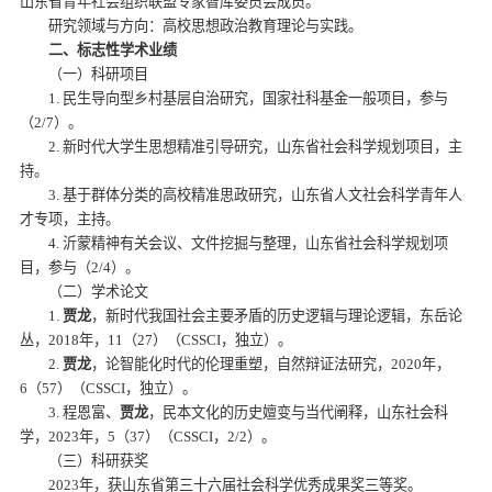
山东省青年社会组织联盟专家智库委员会成员。
研究领域与方向：高校思想政治教育理论与实践。
二、标志性学术业绩
（一）科研项目
1. 民生导向型乡村基层自治研究，国家社科基金一般项目，参与
（2/7）。
2. 新时代大学生思想精准引导研究，山东省社会科学规划项目，主
持。
3. 基于群体分类的高校精准思政研究，山东省人文社会科学青年人
才专项，主持。
4. 沂蒙精神有关会议、文件挖掘与整理，山东省社会科学规划项
目，参与（2/4）。
（二）学术论文
1.
贾龙
，新时代我国社会主要矛盾的历史逻辑与理论逻辑，东岳论
丛，2018年，11（27）（CSSCI，独立）。
2.
贾龙
，论智能化时代的伦理重塑，自然辩证法研究，2020年，
6（57）（CSSCI，独立）。
3. 程恩富、
贾龙
，民本文化的历史嬗变与当代阐释，山东社会科
学，2023年，5（37）（CSSCI，2/2）。
（三）科研获奖
2023年，获山东省第三十六届社会科学优秀成果奖三等奖。