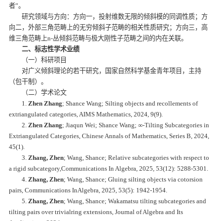
者”。
研究领域与方向：方向一，投射维数无限的倾斜模的同调性质；方
向二，外部三角范畴上的无穷倾斜子范畴的相关性质研究；方向三，高
维三角范畴上n-丛倾斜范畴与极大刚性子范畴之间的内在关联。
二、标志性学术业绩
（一）科研项目
对广义倾斜理论的若干研究，国家自然科学基金青年项目，主持
（包干制）。
（二）学术论文
1.
Zhen Zhang
; Shance Wang; Silting objects and recollements of
extriangulated categories, AIMS Mathematics, 2024, 9(9).
2.
Zhen Zhang
; Jiaqun Wei; Shance Wang; ∞-Tilting Subcategories in
Extriangulated Categories, Chinese Annals of Mathematics, Series B, 2024,
45(1).
3.
Zhang, Zhen
; Wang, Shance; Relative subcategories with respect to
a rigid subcategory,Communications In Algebra, 2025, 53(12): 5288-5301.
4.
Zhang, Zhen
; Wang, Shance; Gluing silting objects via cotorsion
pairs, Communications InAlgebra, 2025, 53(5): 1942-1954.
5.
Zhang, Zhen
; Wang, Shance; Wakamatsu tilting subcategories and
tilting pairs over trivialring extensions, Journal of Algebra and Its