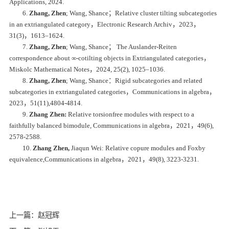
Applications, 2024.
6.
Zhang, Zhen
; Wang, Shance；Relative cluster tilting subcategories
in an extriangulated category，Electronic Research Archiv，2023，
31(3)，1613–1624.
7.
Zhang, Zhen
; Wang, Shance； The Auslander-Reiten
correspondence about ∞-cotilting objects in Extriangulated categories，
Miskolc Mathematical Notes，2024, 25(2), 1025–1036.
8.
Zhang, Zhen
; Wang, Shance：Rigid subcategories and related
subcategories in extriangulated categories，Communications in algebra，
2023，51(11),4804-4814.
9.
Zhang Zhen:
Relative torsionfree modules with respect to a
faithfully balanced bimodule, Communications in algebra，2021，49(6),
2578-2588.
10.
Zhang Zhen,
Jiaqun Wei: Relative copure modules and Foxby
equivalence,Communications in algebra，2021，49(8), 3223-3231.
上一篇：赵冠辉