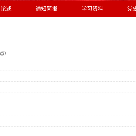
要论述
通知简报
学习资料
党
点）